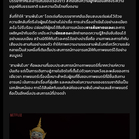
บรรยากาศและอารมณ์ของเรื่องราว สะท้อนถึงความผูกพันอันลึกซึ้งระหว่าง
มนุษย์กับธรรมชาติ และความเป็นไทยที่งดงาม
สิ่งที่ทำให้ “สามพันโบก” โดดเด่นคือบรรยากาศอันเงียบสงบแต่แฝงไว้ด้วย
ความลึกลับที่ตรึงใจผู้ชมได้อย่างไม่น่าเชื่อ การเล่าเรื่องดำเนินไปอย่างละเมียด
ละไม ไม่รีบร้อน ปล่อยให้ผู้ชมได้ซึมซับอารมณ์ของ
การค้นหาตนเอง
และการ
เผชิญหน้ากับอดีต เคมีระหว่าง
นักแสดง
หลักถ่ายทอดความรู้สึกอันซับซ้อนได้
อย่างแนบเนียน สร้างมิติให้กับตัวละครได้อย่างน่าเชื่อถือ งานภาพและการกำกับ
เสียงประสานกันอย่างลงตัว ทำให้ภาพความงามของสามพันโบกยิ่งทวีความขลัง
กลายเป็นส่วนหนึ่งที่เติมเต็มประสบการณ์ทางอารมณ์ให้กับภาพยนตร์ได้อย่าง
สมบูรณ์
“สามพันโบก” คือผลงานที่มอบประสบการณ์ทางภาพยนตร์ที่มากกว่าแค่ความ
บันเทิง แต่เป็นการเดินทางสู่ภายในจิตใจที่เต็มไปด้วยความหวังและพลังของการ
เยียวยา ภาพยนตร์เรื่องนี้เหมาะสำหรับผู้ชมที่ชื่นชอบภาพยนตร์ที่มีชั้นเชิงทาง
อารมณ์ เน้นการเล่าเรื่องที่ลุ่มลึก และหลงใหลในความงามของธรรมชาติอันเป็น
เอกลักษณ์ของ การได้สัมผัสกับมนต์เสน่ห์ของสามพันโบกผ่านเลนส์ภาพยนตร์
ถือเป็นอีกหนึ่งประสบการณ์ที่น่าจดจำ