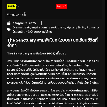
4.1
IMDb
Full HD
รับชม
2,465 ครั้ง
กรกฎาคม 9, 2026
Drama ดราม่า
,
Inspirational แรงบันดาลใจ
,
Mystery ลึกลับ
,
Romance
โรแมนติก
,
หนังปี 2009
,
หนังไทย
The Sanctuary สามพันโบก (2009) บทเรียนชีวิตที่
ล้ำค่า
The Sanctuary สามพันโบก (2009) เรื่องย่อ
ภาพยนตร์ “
สามพันโบก
” ถักทอเรื่องราวอัน
ลึกลับ
และเปี่ยมด้วยมนตรา ณ ดิน
แดนอันศักดิ์สิทธิ์ของสามพันโบก แหล่งรวมโขดหินรูปร่างแปลกตาที่ถูก
ธรรมชาติรังสรรค์ขึ้นริมฝั่งแม่น้ำโขง ณ ที่แห่งนี้ จิตวิญญาณที่หลงทางและ
บาดแผลจากอดีตจะถูกนำพามาเผชิญหน้า กลายเป็นโจทย์แห่งการค้นหาความ
หมายของชีวิต การเยียวยาบาดแผลในใจ และการปลดปล่อยตนเองสู่หนทาง
แห่งความหวังที่ซ่อนเร้นภายใต้ความเงียบสงบของผืนน้ำและผืนฟ้าอันกว้างใหญ่
ภาพยนตร์เรื่องนี้กำกับโดย ธนพล มะลิวรรณ นำแสดงโดย
นักแสดง
มากฝีมือ
อย่าง อินทิรา เจริญปุระ และ Russell Wong ร่วมด้วย Michael B. ผลงานชิ้นนี้
เป็นภาพยนตร์สัญชาติไทยที่ออกฉายในปี โดยมีฉากหลังอันโดดเด่นคือ “สามพัน
โบก” ซึ่งไม่ใช่เพียงแค่สถานที่ถ่ายทำ แต่ยังเป็นองค์ประกอบสำคัญที่หล่อหลอม