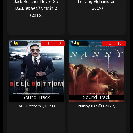
Jack Reacher Never Go
Leaving Afghanistan
Back ยอดคนสืบระห่ำ 2
(2019)
(2016)
Full HD
Full HD
6.1
5.4
Sound Track
Sound Track
Bell Bottom (2021)
Nanny แนนนี่ (2022)