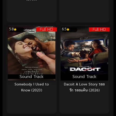
Full HD
Full HD
5.8
6.5
Sound Track
Sound Track
Somebody I Used to
Dacoit A Love Story รอย
Know (2023)
รัก รอยแค้น (2026)