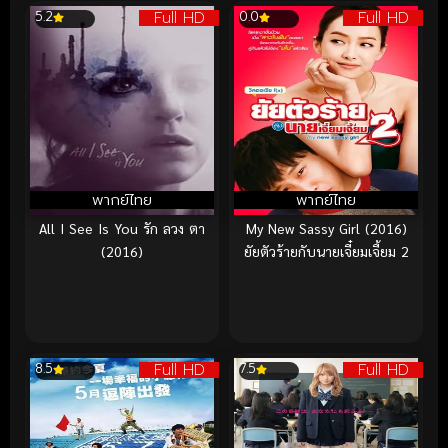
Full HD
Full HD
5.2
0.0
พากย์ไทย
พากย์ไทย
All I See Is You รัก ลวง ตา
My New Sassy Girl (2016)
(2016)
ยัยตัวร้ายกับนายเจี๋ยมเจี้ยม 2
Full HD
Full HD
8.5
7.5