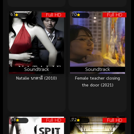
Full HD
Full HD
6.1
7.0
Soundtrack
Soundtrack
Natalie นาตาลี (2010)
Female teacher closing
the door (2021)
Full HD
Full HD
5.8
7.2