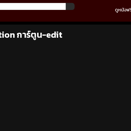
ดูหนังฟร
ion การ์ตูน-edit