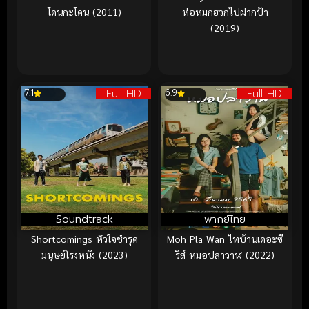
โดนกะโดน (2011)
ห่อหมกฮวกไปฝากป้า
(2019)
Full HD
Full HD
7.1
6.9
Soundtrack
พากย์ไทย
Shortcomings หัวใจชำรุด
Moh Pla Wan ไทบ้านเดอะซี
มนุษย์โรงหนัง (2023)
รีส์ หมอปลาวาฬ (2022)