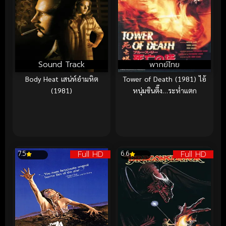
Sound Track
พากย์ไทย
Body Heat เสน่ห์อำมหิต
Tower of Death (1981) ไอ้
(1981)
หนุ่มซินตึ๊ง…ระห่ำแตก
Full HD
Full HD
7.5
6.6