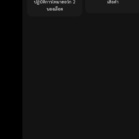
ปฏิบัติการโทมาฮอว์ก 2
เสือดำ
นองเลือด