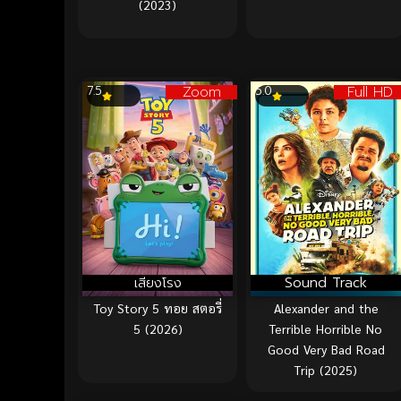
(2023)
Zoom
Full HD
7.5
5.0
เสียงโรง
Sound Track
Toy Story 5 ทอย สตอรี่
Alexander and the
5 (2026)
Terrible Horrible No
Good Very Bad Road
Trip (2025)