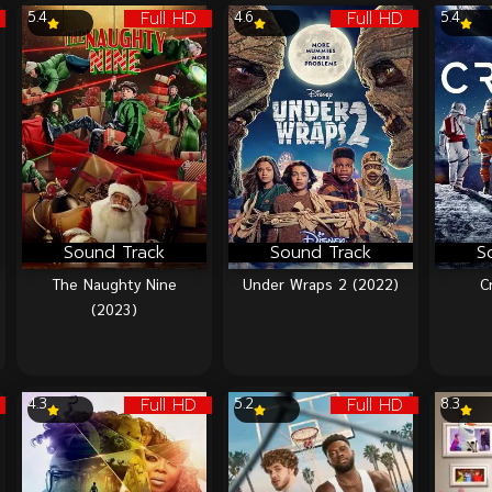
Full HD
Full HD
5.4
4.6
5.4
Sound Track
Sound Track
S
The Naughty Nine
Under Wraps 2 (2022)
C
(2023)
Full HD
Full HD
4.3
5.2
8.3