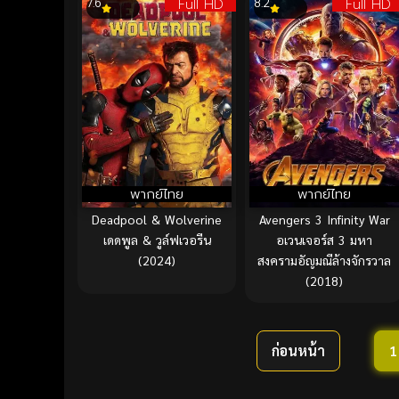
Full HD
Full HD
7.6
8.2
พากย์ไทย
พากย์ไทย
Deadpool & Wolverine
Avengers 3 Infinity War
เดดพูล & วูล์ฟเวอรีน
อเวนเจอร์ส 3 มหา
(2024)
สงครามอัญมณีล้างจักรวาล
(2018)
ก่อนหน้า
1