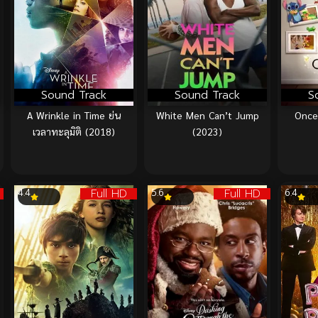
Sound Track
Sound Track
S
A Wrinkle in Time ย่น
White Men Can’t Jump
Once
เวลาทะลุมิติ (2018)
(2023)
Full HD
Full HD
4.4
5.6
6.4