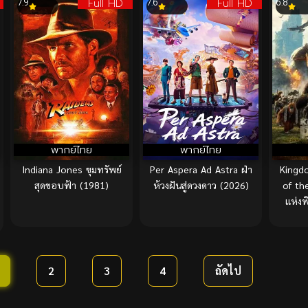
Full HD
Full HD
7.9
7.6
6.8
พากย์ไทย
พากย์ไทย
Indiana Jones ขุมทรัพย์
Per Aspera Ad Astra ฝ่า
Kingd
สุดขอบฟ้า (1981)
ห้วงฝันสู่ดวงดาว (2026)
of th
แห่ง
2
3
4
ถัดไป