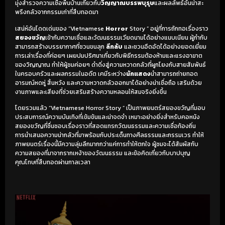
มุ่งสำรวจความเชื่อพื้นบ้านเกี่ยวกับ
วิญญาณบรรพบุรุษ
และผลลัพธ์อันน่าสะ
พรึงกลัวจากกรรมเก่าที่สืบทอดมา
เสน่ห์อันโดดเด่นของ “Vietnamese
Horror
Story ” อยู่ที่การถักทอเรื่องราว
สยองขวัญ
เข้ากับความเชื่อและวัฒนธรรมเวียดนามได้อย่างแนบเนียน ผู้กำกับ
สามารถสร้างบรรยากาศที่ชวนขนลุก
ลึกลับ
และชวนอึดอัดได้อย่างยอดเยี่ยม
การเล่าเรื่องที่ค่อยๆ เผยปมปริศนาเกี่ยวกับพิธีกรรมต้องห้ามและแรงอาฆาต
ของวิญญาณ ทำให้ผู้ชมค่อยๆ ดำดิ่งสู่ความหวาดกลัวที่ผูกโยงกับสายสัมพันธ์
ในครอบครัวและผลกรรมในอดีต เคมีระหว่าง
นักแสดง
นำสามารถถ่ายทอด
อารมณ์หดหู่ สิ้นหวัง และความหวาดกลัวออกมาได้อย่างน่าเชื่อถือ เสริมด้วย
งานภาพและเสียงที่ช่วยเสริมสร้างความหลอนให้สมจริงยิ่งขึ้น
โดยรวมแล้ว “Vietnamese Horror Story ” เป็นภาพยนตร์สยองขวัญที่มอบ
ประสบการณ์ความบันเทิงที่เข้มข้นและน่าจดจำ เหมาะอย่างยิ่งสำหรับคอหนัง
สยองขวัญที่ชื่นชอบเรื่องราวที่สอดแทรกวัฒนธรรมและความเชื่อท้องถิ่น
การนำเสนอความน่ากลัวที่มาพร้อมกับประเด็นทางศีลธรรมและกรรมเวร ทำให้
ภาพยนตร์เรื่องนี้มีความลุ่มลึกมากกว่าแค่การทำให้ตกใจ ผู้ชมจะได้สัมผัสกับ
ความสยองที่มาจากรากเหง้าของวัฒนธรรม และข้อคิดเกี่ยวกับบาปบุญ
คุณโทษที่สืบทอดผ่านกาลเวลา