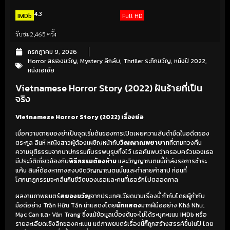
4.3
IMDb
Full HD
รับชม
2,465 ครั้ง
กรกฎาคม 9, 2026
Horror สยองขวัญ
,
Mystery ลึกลับ
,
Thriller ระทึกขวัญ
,
หนังปี 2022
,
หนังเอเชีย
Vietnamese Horror Story (2022) ฝันร้ายที่เป็น
จริง
Vietnamese Horror Story (2022) เรื่องย่อ
เมื่อความตายของย่าเป็นจุดเริ่มต้นของการเปิดเผยความลับดำมืดในอดีตของ
ตระกูล ลินห์ หญิงสาวผู้ต้องเผชิญหน้ากับ
วิญญาณพยาบาท
ที่ตามทวงคืน
ความยุติธรรมจากบาปกรรมที่บรรพบุรุษทิ้งไว้ เธอค้นพบว่าครอบครัวของเธอ
มีประวัติเกี่ยวข้องกับ
พิธีกรรมต้องห้าม
และวิญญาณตนนี้กำลังรอการชำระ
แค้น ลินห์ต้องหาทางสงบจิตวิญญาณตนนั้นและทำลายคำสาป ก่อนที่
โศกนาฏกรรมจะกลืนกินชีวิตของเธอและคนที่เธอรักไปตลอดกาล
ผลงานภาพยนตร์
สยองขวัญ
จากประเทศเวียดนามเรื่องนี้ กำกับโดยผู้กำกับ
มือดีอย่าง Trần Hữu Tấn นำแสดงโดย
นักแสดง
มากฝีมืออย่าง Khả Như,
Mạc Can และ Vân Trang ซึ่งแม้ข้อมูลเบื้องต้นจะไม่ได้ระบุคะแนน IMDb หรือ
รายละเอียดเชิงลึกของคะแนน แต่ภาพยนตร์เรื่องนี้ก็ถูกสร้างสรรค์ขึ้นในปี โดย