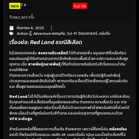
7.4
IMDb
Full HD
รับชม
2,465 ครั้ง
กันยายน 6, 2025
Action บู๊
,
Adventure ผจญภัย
,
Sci-Fi วิทยาศาสตร์
,
หนังจีน
เรื่องย่อ:
Red Land ธรณีสีเลือด
ในโลกอนาคตหลัง
สงครามนิวเคลียร์
ได้ทำลายทุกสิ่ง มนุษยชาติที่เหลือต้อง
หลบซ่อนอยู่ใต้ดินท่ามกลางซากปรักหักพังของพื้นผิวโลก แต่ความสงบกลับถูก
คุกคาม เมื่อ
สายพันธุ์กลายพันธุ์
ที่ถือกำเนิดจากกัมมันตรังสีเริ่มครอบงำดิน
แดนใต้พิภพ
ท่ามกลางความสิ้นหวัง กลุ่มผู้รอดชีวิตต้องรวมพลัง เพื่อต่อสู้กับเผ่าพันธุ์
ประหลาดและชนเผ่าลึกลับในถ้ำ พวกเขาต้องเสี่ยงชีวิตเพื่อกอบกู้โลกบนผิวดิน
และ
ฟื้นฟูอารยธรรมของมนุษย์อีกครั้ง
Red Land
ไม่ได้เป็นเพียงแค่เรื่องราวการต่อสู้กับสัตว์ประหลาด แต่ยังสะท้อน
ถึงคุณค่าของสิ่งเล็กน้อยที่มนุษย์เคยมองข้าม ท่ามกลาง
ความสิ้นหวัง
และ
การ
ดิ้นรนเพื่อความอยู่รอด
หนังเรื่องนี้เต็มไปด้วยงานภาพไซไฟฟอร์มยักษ์ทั้งโลกใต้
พิภพ เมืองร้างที่ถูกกัมมันตรังสีทำลาย และเหล่าอสุรกายที่ถูกออกแบบด้วย
VFX ระดับสูง
สำหรับคอหนังที่ชื่นชอบความตื่นเต้น ห้ามพลาด! เพราะนี่คือหนึ่งใน
หนังชนโรง
แห่งปี ที่พร้อมให้รับชมแบบ
คมชัด 4K
บนสตรีมมิ่ง iQiyi และเป็นตัวเลือกที่ไม่