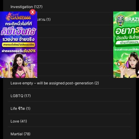
Investigation
(127)
X
Investigation สืบสวน
(1)
iQIYI
(60)
Isekai
(1)
Kaiju
(1)
Kids
(81)
Leave empty – will be assigned post-generation
(2)
LGBTQ
(17)
Life ชีวิต
(1)
Love
(41)
Martial
(78)