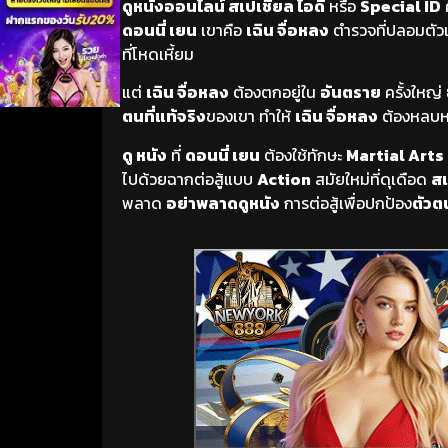
ดูหนังออนไลน์ สเปเชี่ยล ไอดี
หรือ
Special ID
ดอนนี่ เยน
เขาคือ
เฉิน จื่อหลง
ตำรวจที่ปลอมตัว
ที่โหดเหี้ยม
แต่
เฉิน จื่อหลง
ต้องตกอยู่ใน
อันตราย
ครั้งใหญ่
ตนที่แท้จริง
ของเขา ทำให้
เฉิน จื่อหลง
ต้องหลบห
ดู หนัง
ที่
ดอนนี่ เยน
ต้องใช้ทักษะ
Martial Arts 
ไปด้วยฉากต่อสู้แบบ
Action
สมัยใหม่ที่ดุเดือด
สเ
พลาด
อย่าพลาดดูหนัง
การต่อสู้เพื่อปกป้อง
ตัวต