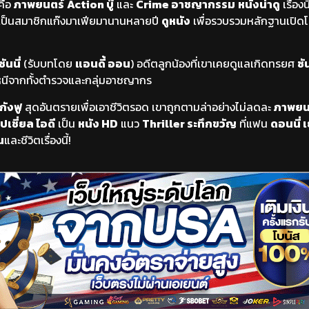
คือ
ภาพยนตร์
Action บู๊
และ
Crime อาชญากรรม
หนังน่าดู
เรื่อง
เป็นสมาชิกแก๊งมาเฟียมานานหลายปี
ดูหนัง
เพื่อรวบรวมหลักฐานเปิดโ
ซันนี่
(รับบทโดย
แอนดี้ ออน
) อดีตลูกน้องที่เขาเคยดูแลเกิดทรยศ
ซัน
นีจากทั้งตำรวจและกลุ่มอาชญากร
กังฟู
สุดอันตรายเพื่อเอาชีวิตรอด เขาถูกตามล่าอย่างไม่ลดละ
ภาพยน
ปเชี่ยล ไอดี
เป็น
หนัง HD
แนว
Thriller ระทึกขวัญ
ที่แฟน
ดอนนี่ 
น
และชีวิตเรื่องนี้!