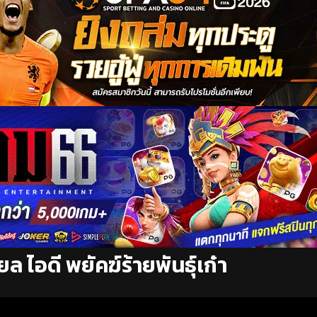
ล ไอดี พยัคฆ์ร้ายพันธุ์เก๋า