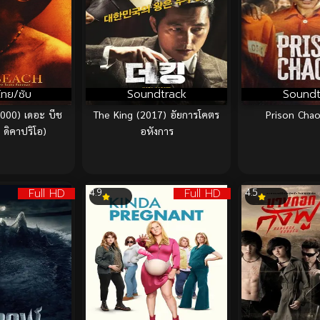
ไทย/ซับ
Soundtrack
Soundt
000) เดอะ บีช
The King (2017) อัยการโคตร
Prison Chao
ด ดิคาปริโอ)
อหังการ
Full HD
Full HD
4.9
4.5