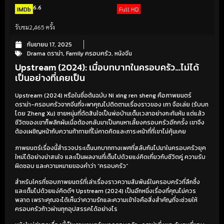
6.6
IMDb
Full HD
รับชม
2,465 ครั้ง
กันยายน 17, 2025
Drama ดราม่า
,
Family ครอบครัว
,
หนังจีน
Upstream (2024): เมื่อบทบาทในครอบครัว…ไม่ได้
เป็นอย่างที่เคยเป็น
Upstream (2024) หรือในชื่อต้นฉบับ Ni xing ren sheng คือภาพยนตร์
ดราม่า-ครอบครัวจากจีนที่จะพาคุณไปติดตามเรื่องราวของ เกา จือเล่ย (รับบท
โดย Zheng Xu) ชายหนุ่มที่ตัดสินใจเป็นพ่อบ้านเต็มเวลาอย่างกะทันหัน แต่แล้ว
ชีวิตของเขาก็พลิกผันเมื่อต้องกลับมาเป็นคนหาเลี้ยงครอบครัวอีกครั้ง เขาจึง
ต้องเผชิญหน้ากับความท้าทายที่ไม่คาดคิดและภาระหน้าที่ที่เขาไม่คุ้นเคย
ภาพยนตร์เรื่องนี้สำรวจประเด็นบทบาททางเพศที่สลับกันไปมาในครอบครัวยุค
ใหม่ได้อย่างน่าสนใจ และเป็นผลงานที่เต็มไปด้วยแง่คิดเกี่ยวกับชีวิตคู่ ความรับ
ผิดชอบ และความหมายของคำว่า “ครอบครัว”
สำหรับใครที่ชอบภาพยนตร์ที่เล่าเรื่องราวความสัมพันธ์ในครอบครัวที่ลึกซึ้ง
และเต็มไปด้วยแง่คิดดีๆ Upstream (2024) เป็นอีกหนึ่งเรื่องที่คุณไม่ควร
พลาด เพราะคุณจะได้เห็นว่าความรักและความเข้าใจคือสิ่งสำคัญที่จะช่วยให้
ครอบครัวก้าวผ่านทุกอุปสรรคได้อย่างไร