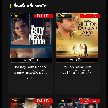
เรื่องอื่นๆที่น่าสนใจ
Full HD
Full HD
4.7
7.0
พากย์ไทย
พากย์ไทย
The Boy Next Door รัก
Million Dollar Arm
อำมหิต หนุ่มจิตข้างบ้าน
(2014) คว้าฝันข้ามโลก
(2015)
Full HD
หนังโรง
7.1
7.7