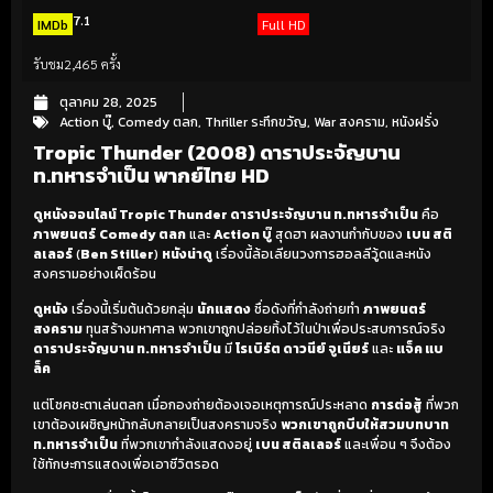
7.1
IMDb
Full HD
รับชม
2,465 ครั้ง
ตุลาคม 28, 2025
Action บู๊
,
Comedy ตลก
,
Thriller ระทึกขวัญ
,
War สงคราม
,
หนังฝรั่ง
Tropic Thunder (2008) ดาราประจัญบาน
ท.ทหารจำเป็น พากย์ไทย HD
ดูหนังออนไลน์ Tropic Thunder ดาราประจัญบาน ท.ทหารจำเป็น
คือ
ภาพยนตร์
Comedy ตลก
และ
Action บู๊
สุดฮา ผลงานกำกับของ
เบน สติ
ลเลอร์
(
Ben Stiller
)
หนังน่าดู
เรื่องนี้ล้อเลียนวงการฮอลลีวู้ดและหนัง
สงครามอย่างเผ็ดร้อน
ดูหนัง
เรื่องนี้เริ่มต้นด้วยกลุ่ม
นักแสดง
ชื่อดังที่กำลังถ่ายทำ
ภาพยนตร์
สงคราม
ทุนสร้างมหาศาล พวกเขาถูกปล่อยทิ้งไว้ในป่าเพื่อประสบการณ์จริง
ดาราประจัญบาน ท.ทหารจำเป็น
มี
โรเบิร์ต ดาวนีย์ จูเนียร์
และ
แจ็ค แบ
ล็ค
แต่โชคชะตาเล่นตลก เมื่อกองถ่ายต้องเจอเหตุการณ์ประหลาด
การต่อสู้
ที่พวก
เขาต้องเผชิญหน้ากลับกลายเป็นสงครามจริง
พวกเขาถูกบีบให้สวมบทบาท
ท.ทหารจำเป็น
ที่พวกเขากำลังแสดงอยู่
เบน สติลเลอร์
และเพื่อน ๆ จึงต้อง
ใช้ทักษะการแสดงเพื่อเอาชีวิตรอด