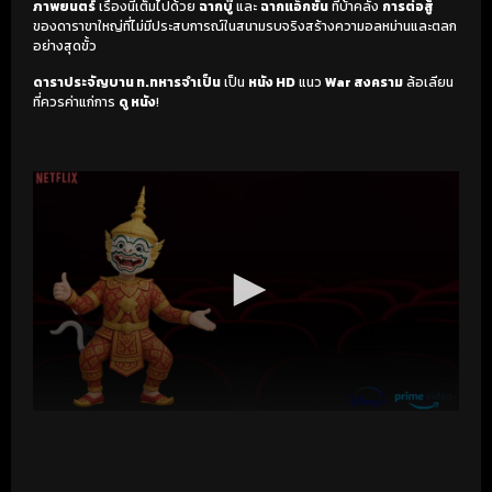
ภาพยนตร์
เรื่องนี้เต็มไปด้วย
ฉากบู๊
และ
ฉากแอ็กชัน
ที่บ้าคลั่ง
การต่อสู้
ของดาราขาใหญ่ที่ไม่มีประสบการณ์ในสนามรบจริงสร้างความอลหม่านและตลก
อย่างสุดขั้ว
ดาราประจัญบาน ท.ทหารจำเป็น
เป็น
หนัง HD
แนว
War สงคราม
ล้อเลียน
ที่ควรค่าแก่การ
ดู หนัง
!