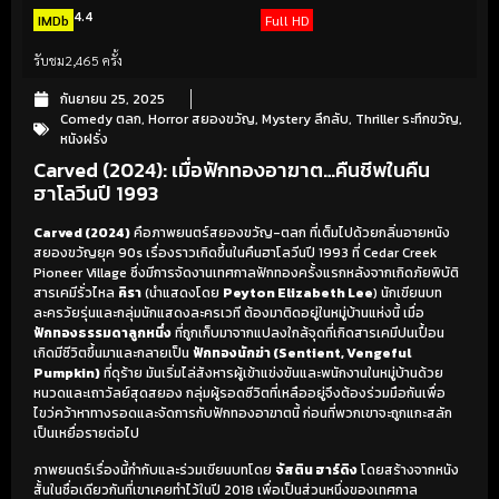
4.4
IMDb
Full HD
รับชม
2,465 ครั้ง
กันยายน 25, 2025
Comedy ตลก
,
Horror สยองขวัญ
,
Mystery ลึกลับ
,
Thriller ระทึกขวัญ
,
หนังฝรั่ง
Carved (2024): เมื่อฟักทองอาฆาต…คืนชีพในคืน
ฮาโลวีนปี 1993
Carved (2024)
คือภาพยนตร์สยองขวัญ-ตลก ที่เต็มไปด้วยกลิ่นอายหนัง
สยองขวัญยุค 90s เรื่องราวเกิดขึ้นในคืนฮาโลวีนปี 1993 ที่ Cedar Creek
Pioneer Village ซึ่งมีการจัดงานเทศกาลฟักทองครั้งแรกหลังจากเกิดภัยพิบัติ
สารเคมีรั่วไหล
คิรา
(นำแสดงโดย
Peyton Elizabeth Lee
) นักเขียนบท
ละครวัยรุ่นและกลุ่มนักแสดงละครเวที ต้องมาติดอยู่ในหมู่บ้านแห่งนี้ เมื่อ
ฟักทองธรรมดาลูกหนึ่ง
ที่ถูกเก็บมาจากแปลงใกล้จุดที่เกิดสารเคมีปนเปื้อน
เกิดมีชีวิตขึ้นมาและกลายเป็น
ฟักทองนักฆ่า (Sentient, Vengeful
Pumpkin)
ที่ดุร้าย มันเริ่มไล่สังหารผู้เข้าแข่งขันและพนักงานในหมู่บ้านด้วย
หนวดและเถาวัลย์สุดสยอง กลุ่มผู้รอดชีวิตที่เหลืออยู่จึงต้องร่วมมือกันเพื่อ
ไขว่คว้าหาทางรอดและจัดการกับฟักทองอาฆาตนี้ ก่อนที่พวกเขาจะถูกแกะสลัก
เป็นเหยื่อรายต่อไป
ภาพยนตร์เรื่องนี้กำกับและร่วมเขียนบทโดย
จัสติน ฮาร์ดิง
โดยสร้างจากหนัง
สั้นในชื่อเดียวกันที่เขาเคยทำไว้ในปี 2018 เพื่อเป็นส่วนหนึ่งของเทศกาล