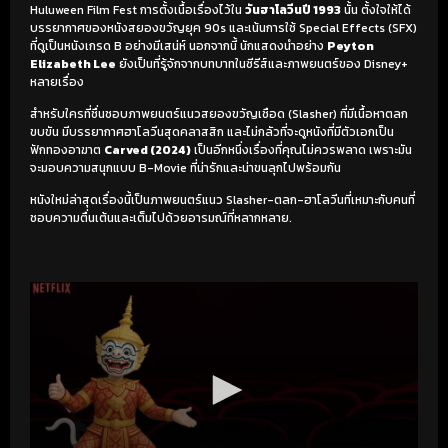
Huluween Film Fest การตั้งเนื้อเรื่องไว้ใน
วันฮาโลวีนปี 1993
นั้น ตั้งใจให้ได้
บรรยากาศของหนังสยองขวัญยุค 90s และเน้นการใช้ Special Effects (SFX)
ที่ดูเป็นหนังเกรด B อย่างมีเสน่ห์ นอกจากนี้ นักแสดงนำอย่าง
Peyton
Elizabeth Lee
ยังเป็นที่รู้จักจากบทบาทในซีรีส์และภาพยนตร์ของ Disney+
หลายเรื่อง
สำหรับใครที่ชื่นชอบภาพยนตร์แนวสยองขวัญเชือด (Slasher) ที่มีเนื้อหาตลก
ขบขัน มีบรรยากาศฮาโลวีนสุดคลาสสิก และไม่กลัวที่จะดูหนังที่มีตัวเอกเป็น
ฟักทองอาฆาต
Carved (2024)
เป็นอีกหนึ่งเรื่องที่คุณไม่ควรพลาด เพราะมัน
จะมอบความสนุกแบบ B-Movie ที่น่ารักและน่าขนลุกไปพร้อมกัน
หนังใหม่ล่าสุดเรื่องนี้เป็นภาพยนตร์แนว Slasher-ตลก-ฮาโลวีนที่เหมาะกับคนที่
ชอบความตื่นเต้นและเต็มไปด้วยอารมณ์ที่หลากหลาย.