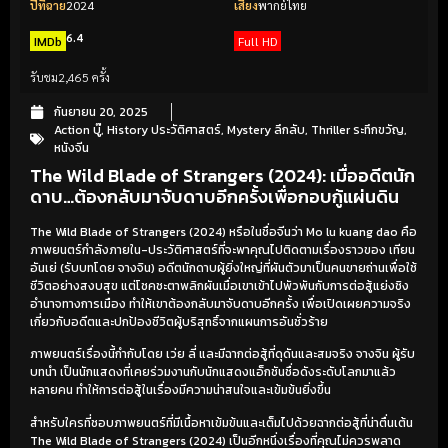
ปีที่ฉาย
2024
เสียง
พากย์ไทย
6.4
IMDb
Full HD
รับชม
2,465 ครั้ง
กันยายน 20, 2025
Action บู๊
,
History ประวัติศาสตร์
,
Mystery ลึกลับ
,
Thriller ระทึกขวัญ
,
หนังจีน
The Wild Blade of Strangers (2024): เมื่ออดีตนัก
ดาบ…ต้องกลับมาจับดาบอีกครั้งเพื่อกอบกู้แผ่นดิน
The Wild Blade of Strangers (2024) หรือในชื่อจีนว่า Mo lu kuang dao คือ
ภาพยนตร์กำลังภายใน-ประวัติศาสตร์ที่จะพาคุณไปติดตามเรื่องราวของ เทียน
อันเย่ (รับบทโดย จางจิน) อดีตนักดาบผู้ยิ่งใหญ่ที่ผันตัวมาเป็นคนขายถ่านเพื่อใช้
ชีวิตอย่างสงบสุข แต่โชคชะตาพลิกผันเมื่อเขาเข้าไปพัวพันกับการต่อสู้แย่งชิง
อำนาจทางการเมือง ทำให้เขาต้องกลับมาจับดาบอีกครั้ง เพื่อเปิดเผยความจริง
เกี่ยวกับอดีตและปกป้องชีวิตผู้บริสุทธิ์จากแผนการอันชั่วร้าย
ภาพยนตร์เรื่องนี้กำกับโดย เว่ย ลี่ และมีฉากต่อสู้ที่ดุดันและสมจริง จางจิน ผู้รับ
บทนำ เป็นนักแสดงที่เคยร่วมงานกับนักแสดงแอ็กชันชื่อดังระดับโลกมาแล้ว
หลายคน ทำให้การต่อสู้ในเรื่องมีความน่าสนใจและเข้มข้นยิ่งขึ้น
สำหรับใครที่ชอบภาพยนตร์ที่มีเนื้อหาเข้มข้นและเต็มไปด้วยฉากต่อสู้ที่น่าตื่นเต้น
The Wild Blade of Strangers (2024) เป็นอีกหนึ่งเรื่องที่คุณไม่ควรพลาด