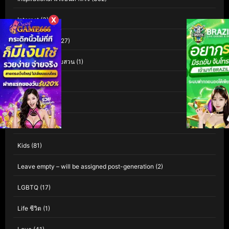
X
Interest
(3)
Investigation
(127)
Investigation สืบสวน
(1)
iQIYI
(60)
Isekai
(1)
Kaiju
(1)
Kids
(81)
Leave empty – will be assigned post-generation
(2)
LGBTQ
(17)
Life ชีวิต
(1)