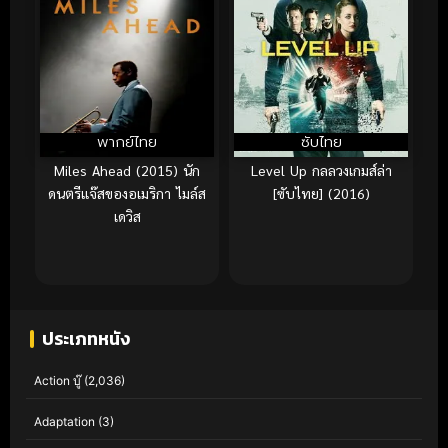
พากย์ไทย
ซับไทย
Miles Ahead (2015) นัก
Level Up กลลวงเกมส์ล่า
ดนตรีแจ๊สของอเมริกา ไมล์ส
[ซับไทย] (2016)
เดวิส
ประเภทหนัง
Action บู๊
(2,036)
Adaptation
(3)