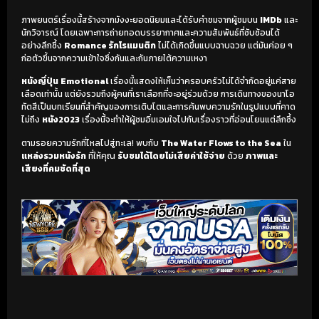
ภาพยนตร์เรื่องนี้สร้างจากมังงะยอดนิยมและได้รับคำชมจากผู้ชมบน
IMDb
และ
นักวิจารณ์ โดยเฉพาะการถ่ายทอดบรรยากาศและความสัมพันธ์ที่ซับซ้อนได้
อย่างลึกซึ้ง
Romance รักโรแมนติก
ไม่ได้เกิดขึ้นแบบฉาบฉวย แต่มันค่อย ๆ
ก่อตัวขึ้นจากความเข้าใจซึ่งกันและกันภายใต้ความเหงา
หนังญี่ปุ่น
Emotional
เรื่องนี้แสดงให้เห็นว่าครอบครัวไม่ได้จำกัดอยู่แค่สาย
เลือดเท่านั้น แต่ยังรวมถึงผู้คนที่เราเลือกที่จะอยู่ร่วมด้วย การเดินทางของนาโอ
ทัตสึเป็นบทเรียนที่สำคัญของการเติบโตและการค้นพบความรักในรูปแบบที่คาด
ไม่ถึง
หนัง2023
เรื่องนี้จะทำให้ผู้ชมอิ่มเอมใจไปกับเรื่องราวที่อ่อนโยนแต่ลึกซึ้ง
ตามรอยความรักที่ไหลไปสู่ทะเล! พบกับ
The Water Flows to the Sea
ใน
แหล่งรวมหนังรัก
ที่ให้คุณ
รับชมได้โดยไม่เสียค่าใช้จ่าย
ด้วย
ภาพและ
เสียงที่คมชัดที่สุด
เริ่มดูวิดีโอ