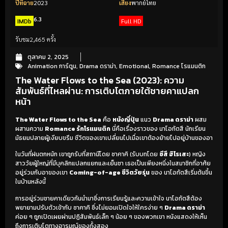
ปีที่ฉาย
2023
เสียง
พากย์ไทย
6.3
IMDb
Full HD
รับชม
2,465 ครั้ง
ตุลาคม 2, 2025
Animation การ์ตูน
,
Drama ดราม่า
,
Emotional
,
Romance โรแมนติก
The Water Flows to the Sea (2023): ความ
สัมพันธ์ที่ไหลผ่าน: การเติบโตภายใต้ชายคาแปลก
หน้า
The Water Flows to the Sea
คือ
หนังญี่ปุ่น
แนว
Drama ดราม่า
ผสม
ผสานความ
Romance รักโรแมนติก
นี่คือเรื่องราวของ นาโอทัตสึ นักเรียน
มัธยมปลายผู้เงียบขรึม ชีวิตของเขาเปลี่ยนไปเมื่อเขาต้องย้ายไปอยู่บ้านของอา
ในวันที่ฝนตกหนัก เขาถูกรับที่สถานีโดย ซาคาคิ (รับบทโดย
ซึสึ ฮิโรเสะ
) หญิง
สาววัยผู้ใหญ่ที่มีบุคลิกแปลกแยกและเย็นชา เธอเป็นเพียงหนึ่งในสมาชิกที่อาศัย
อยู่ร่วมกับอาของเขา
Coming-of-age ชีวิตวัยรุ่น
ของ นาโอทัตสึเริ่มต้นขึ้น
ในบ้านหลังนี้
การอยู่ร่วมชายคาเดียวกันนำมาซึ่งการเรียนรู้และความเข้าใจ นาโอทัตสึต้อง
พยายามปรับตัวเข้ากับ ซาคาคิ ซึ่งไม่ยอมเปิดใจให้ใครง่าย ๆ
Drama ดราม่า
ค่อย ๆ ถูกเปิดเผยผ่านปฏิสัมพันธ์เล็ก ๆ น้อย ๆ ของพวกเขา หนังแสดงให้เห็น
ถึงการเติบโตทางอารมณ์ของทั้งสอง