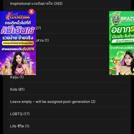
Inspirational แรงบันดาลใจ
(392)
X
Interest
(3)
Investigation
(127)
Investigation สืบสวน
(1)
iQIYI
(60)
Isekai
(1)
Kaiju
(1)
Kids
(81)
Leave empty – will be assigned post-generation
(2)
LGBTQ
(17)
Life ชีวิต
(1)