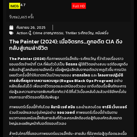
4.7
IMDb
Full HD
รับชม
2,465 ครั้ง
กันยายน 26, 2025
Action บู๊
,
Crime อาชญากรรม
,
Thriller ระทึกขวัญ
,
หนังฝรั่ง
The Painter (2024): เมื่อจิตรกร…ถูกอดีต CIA ดึง
กลับสู่เกมล่าชีวิต
The Painter (2024)
คือภาพยนตร์แอ็กชัน-ระทึกขวัญ ที่ว่าด้วยเรื่องราว
ของอดีตเจ้าหน้าที่ CIA ที่ผันตัวไปเป็น
จิตรกร
ผู้ใช้ชีวิตอย่างสงบ แต่ต้องถูกดึง
กลับเข้าสู่โลกอันตรายอีกครั้ง เมื่อผู้หญิงลึกลับจากอดีตปรากฏตัวขึ้น การเปิด
เผยตัวครั้งนี้ทำให้เขาตกเป็นเป้าหมายของ
ฆาตกรโหด
และ
โครงการปฏิบัติ
การลับที่หลุดจากความควบคุม (Rogue Black Ops Program)
อย่าง
หลีกเลี่ยงไม่ได้ เพื่อเอาชีวิตรอดและปกป้องตัวเอง เขาจึงต้องรื้อฟื้นทักษะการ
ต่อสู้และความสามารถพิเศษที่เขาคิดว่าได้ทิ้งไว้เบื้องหลังไปแล้วมาใช้อีกครั้งใน
เกมการเอาชีวิตรอดที่มีเดิมพันสูง
ภาพยนตร์เรื่องนี้กำกับโดย
คิมานิ เรย์ สมิธ
และนำแสดงโดย
ชาร์ลี เว็บเบอร์
ร่วมด้วยนักแสดงรุ่นใหญ่อย่าง
จอน วอยต์
ภาพยนตร์เรื่องนี้ดำเนินตาม
แนวทางของหนังแอ็กชันสายลับที่ตัวละครหลักต้องต่อสู้กับองค์กรลับขนาด
ใหญ่และเผชิญหน้ากับอดีตของตัวเอง
สำหรับใครที่ชื่นชอบภาพยนตร์แนวแอ็กชัน-สายลับ ที่มีฉากต่อสู้ดุเดือดและเนื้อ