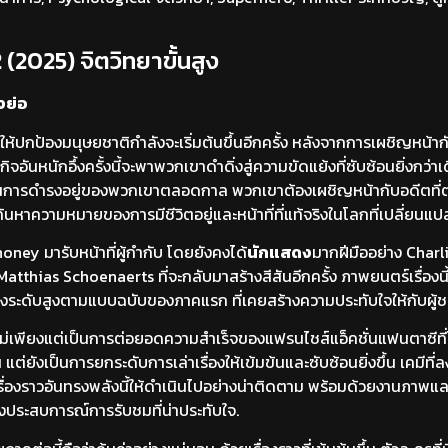
 (2025) จิตวิทยาขั้นสูง
งย่อ
ิตให้ปกป้องมนุษยชาติกำลังจะเริ่มต้นขึ้นอีกครั้ง หลังจากการเผชิญหน
ันหนักอึ้งครั้งนี้จะพาพวกเขาดำดิ่งสู่ความขัดแย้งที่ซับซ้อนยิ่งกว่าเดิ
คลอนการดำรงอยู่ของพวกเขาตลอดกาล พวกเขาต้องเผชิญหน้ากับอดีตที
้นหาความหมายของการมีชีวิตอยู่และหน้าที่ที่แท้จริงในโลกที่เปลี่ยนแ
ey มารับหน้าที่ผู้กำกับ โดยยังคงได้
นักแสดง
มากฝีมืออย่าง Char
thias Schoenaerts ที่จะกลับมาสร้างสีสันอีกครั้ง ภาพยนตร์เรื่องนี้
างระดับสูงตามแบบฉบับของภาคแรก ที่เคยสร้างความประทับใจให้กับผู้ชม
ไม่เพียงแต่เป็นการต่อยอดความสำเร็จของแฟรนไชส์แอ็คชั่นแฟนตาซีที
 แต่ยังเป็นการยกระดับการเล่าเรื่องให้เข้มข้นและซับซ้อนยิ่งขึ้น เคมีที่ล
รื่องราวอันทรงพลังนี้ให้ดำเนินไปอย่างน่าติดตาม พร้อมด้วยงานภาพและเ
งประสบการณ์การรับชมที่น่าประทับใจ.