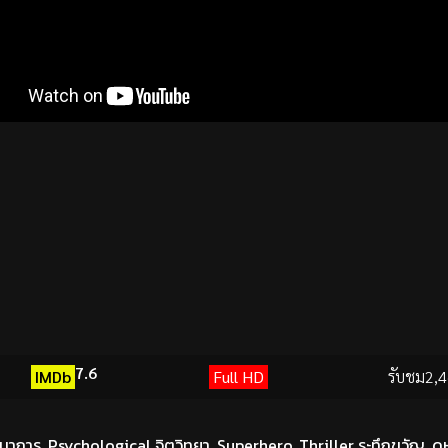
7.6
IMDb
Full HD
รับชม
2,4
ตนาการ
,
Psychological จิตวิทยา
,
Superhero
,
Thriller ระทึกขวัญ
,
ดู