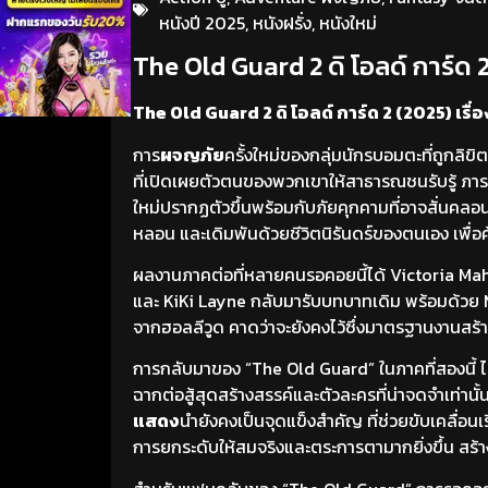
หนังปี 2025
,
หนังฝรั่ง
,
หนังใหม่
The Old Guard 2 ดิ โอลด์ การ์ด 2
The Old Guard 2 ดิ โอลด์ การ์ด 2 (2025) เรื่อ
การ
ผจญภัย
ครั้งใหม่ของกลุ่มนักรบอมตะที่ถูกลิข
ที่เปิดเผยตัวตนของพวกเขาให้สาธารณชนรับรู้ ภารกิจอ
ใหม่ปรากฏตัวขึ้นพร้อมกับภัยคุกคามที่อาจสั่น
หลอน และเดิมพันด้วยชีวิตนิรันดร์ของตนเอง เพื่อค
ผลงานภาคต่อที่หลายคนรอคอยนี้ได้ Victoria Mahon
และ KiKi Layne กลับมารับบทบาทเดิม พร้อมด้วย Mat
จากฮอลลีวูด คาดว่าจะยังคงไว้ซึ่งมาตรฐานงานสร้
การกลับมาของ “The Old Guard” ในภาคที่สองนี้ 
ฉากต่อสู้สุดสร้างสรรค์และตัวละครที่น่าจดจำเท่านั้น
แสดง
นำยังคงเป็นจุดแข็งสำคัญ ที่ช่วยขับเคลื่อนเ
การยกระดับให้สมจริงและตระการตามากยิ่งขึ้น สร้า