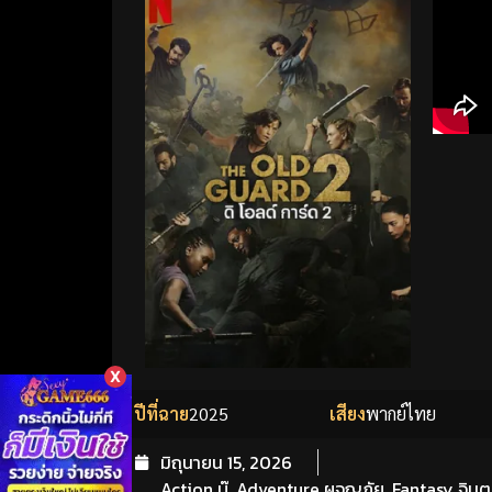
X
ปีที่ฉาย
2025
เสียง
พากย์ไทย
มิถุนายน 15, 2026
Action บู๊
,
Adventure ผจญภัย
,
Fantasy จิน