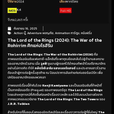
ปีที่ฉาย
2024
เสียง
พากย์ไทย
6.6
IMDb
Full HD
รับชม
2,465 ครั้ง
กันยายน 16, 2025
Action บู๊
,
Adventure ผจญภัย
,
Animation การ์ตูน
,
หนังฝรั่ง
The Lord of the Rings (2024): The War of the
Rohirrim ศึกแห่งโรฮิริม
The Lord of the Rings: The War of the Rohirrim (2024)
คือ
ภาพยนตร์แอนิเมชันแฟนตาซี-แอ็คชันที่จะพาคุณย้อนกลับไปสู่ตำนานสงคราม
ของอาณาจักรโรฮาน เมื่อ
วูลฟ์
ขุนนางผู้ทรยศได้นำกองทัพเข้าโจมตีอาณาจักร
อย่างไม่คาดคิด ทำให้
กษัตริย์เฮล์ม แฮมเมอร์แฮนด์
และประชาชนชาวโรฮาน
ต้องเข้าสู่การต่อสู้ครั้งสุดท้าย ณ ป้อมปราการอันเก่าแก่แห่งฮอร์นเบิร์ก เพื่อ
ปกป้องอาณาจักรของพวกเขา
ภาพยนตร์เรื่องนี้กำกับโดย
Kenji Kamiyama
และเป็นแอนิเมชันที่ทำหน้าที่
เป็นภาคย้อนอดีต (Prequel) ของภาพยนตร์ชุด
The Lord of the Rings
โดยเล่าเหตุการณ์ที่เกิดขึ้นก่อนหน้าเรื่องราวหลัก และได้รับแรงบันดาลใจจาก
ภาคผนวกของนวนิยาย
The Lord of the Rings: The Two Towers
ของ
J.R.R. Tolkien
สำหรับใครที่ชื่นชอบโลกของมิดเดิลเอิร์ธและเรื่องราวการต่อสู้ที่ยิ่งใหญ่
The