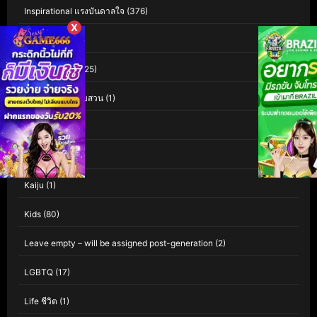
Inspirational แรงบันดาลใจ
(376)
X
Interest
(3)
Investigation
(125)
Investigation สืบสวน
(1)
iQIYI
(60)
Isekai
(1)
Kaiju
(1)
Kids
(80)
Leave empty – will be assigned post-generation
(2)
LGBTQ
(17)
Life ชีวิต
(1)