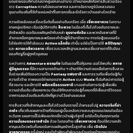
แดนชายขอบที่ห่างไกลจากศูนย์กลางอำนาจ เป้าหมายหลักคือการสืบสวนเรื่อง
ราว
Corruption
ความไม่ชอบมาพากล และการฉ้อราษฎร์บังหลวงของ
ขุนนางท้องถิ่นที่ใช้ตำแหน่งหน้าที่ในการกดขี่และรีดไถชาวบ้านอย่างโหดร้าย
ความขัดแย้งของเรื่องเริ่มต้นขึ้นอย่างตึงเครียด เมื่อ
เซี่ยเหยาหวน
ในคราบ
ชายหนุ่มปริศนา เริ่มปฏิบัติภารกิจ
สืบสวน
ในเมืองที่เต็มไปด้วยอันตรายและ
อิทธิพลมืด เธอต้องเผชิญหน้ากับเหล่า
ขุนนางกังฉิน
และพวกอันธพาลที่มี
อำนาจเหนือกฎหมายและพร้อมจะกำจัดผู้ที่เข้ามาขัดขวาง การต่อสู้ของเธอจึง
ไม่ใช่แค่การใช้กำลังแบบ
Action แอ็กชัน
เท่านั้น แต่ยังเป็นการใช้
สติปัญญา
และ
ความเฉลียวฉลาด
เพื่อรวบรวมหลักฐานและหลบเลี่ยงสายตาที่จับจ้อง
ของศัตรูที่อยู่ทุกหัวมุมถนน
ระหว่างการ
Adventure ผจญภัย
ในดินแดนที่ไม่คุ้นเคย เธอได้พบกับ
สหาย
ผู้มีคุณธรรม
ที่มีความสามารถด้านต่าง ๆ เข้ามาให้ความช่วยเหลือในการสืบสวน
ซึ่งช่วยเพิ่มมิติของความเป็น
Fantasy แฟนตาซี
และการรวมทีมเพื่อต่อสู้กับ
ความชั่วร้าย ภาพยนตร์ถ่ายทอดฉาก
Action
แบบ
Wuxia
ที่เน้นศิลปะการต่อสู้
ที่สวยงาม และมีการใช้
พลังเหนือธรรมชาติ
บางอย่างในการต่อสู้เพื่อเพิ่ม
ความน่าตื่นเต้น เซี่ยเหยาหวน ต้องใช้ทักษะการต่อสู้ทั้งหมดที่มีเพื่อเอาชีวิตรอด
จากการลอบโจมตีและกับดักที่ถูกวางไว้อย่างแยบยล
การสืบสวนที่กล้าหาญและเต็มไปด้วยอันตรายนี้ นำพาเธอไปสู่
ความจริงที่น่า
ตกใจ
เกี่ยวกับแผนการร้ายที่ซ่อนอยู่เบื้องหลังความสงบสุขจอมปลอมในเมือง
ตะวันตก แผนการนี้ไม่เพียงแต่กดขี่ชาวบ้านผู้บริสุทธิ์ แต่ยังเป็นภัยคุกคามต่อ
ความมั่นคงของราชสำนัก
ด้วย ในตอนท้าย
เซี่ยเหยาหวน
ต้องใช้ความกล้า
หาญและไหวพริบทั้งหมดในการเผชิญหน้าครั้งสุดท้าย เพื่อ
เปิดโปง
อาชญากรรม
ครั้งใหญ่ และนำตัวผู้กระทำผิดมาลงโทษต่อหน้ากฎหมายอย่าง