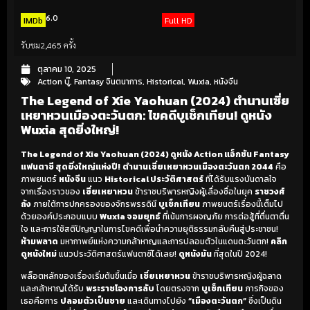
6.0
IMDb
Full HD
รับชม
2,465 ครั้ง
ตุลาคม 10, 2025
Action บู๊
,
Fantasy จินตนาการ
,
Historical
,
Wuxia
,
หนังจีน
The Legend of Xie Yaohuan (2024) ตำนานเซี่ย
เหยาหวนเมืองตะวันตก: ไขคดีบูเช็กเทียน! ดูหนัง
Wuxia สุดยิ่งใหญ่!
The Legend of Xie Yaohuan (2024) ดูหนัง Action แอ็กชัน Fantasy
แฟนตาซี สุดยิ่งใหญ่แห่งปี!
ตำนานเซี่ยเหยาหวนเมืองตะวันตก 2044
คือ
ภาพยนตร์
หนังจีน
แนว
Historical ประวัติศาสตร์
ที่ได้รับแรงบันดาลใจ
จากเรื่องราวของ
เซี่ยเหยาหวน
ข้าราชบริพารหญิงผู้เลื่องชื่อในยุค
ราชวงศ์
ถัง
ภายใต้การปกครองของจักรพรรดินี
บูเช็กเทียน
ภาพยนตร์เรื่องนี้เต็มไป
ด้วยองค์ประกอบแบบ
Wuxia จอมยุทธ์
ที่เน้นการผจญภัย การต่อสู้ที่ตื่นตาตื่น
ใจ และการใช้สติปัญญาในการไขคดีเพื่อนำความยุติธรรมกลับคืนสู่ประชาชน!
ห้ามพลาด
มหากาพย์แห่งความกล้าหาญและการปลอมตัวในแดนตะวันตก!
คลิก
ดูหนังใหม่
แนวประวัติศาสตร์แฟนตาซีได้เลย!
ดูหนังมัน
ที่สุดในปี 2024!
พล็อตหลักของเรื่องเริ่มต้นขึ้นเมื่อ
เซี่ยเหยาหวน
ข้าราชบริพารหญิงผู้ฉลาด
และกล้าหาญได้รับ
พระราชโองการลับ
โดยตรงจาก
บูเช็กเทียน
ภารกิจของ
เธอคือการ
ปลอมตัวเป็นชาย
และเดินทางไปยัง
“เมืองตะวันตก”
ซึ่งเป็นดิน