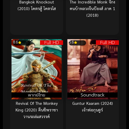
Bangkok Knockout
The Incredible Monk จี้กง
(2010) โคตรสู้ โคตรโส
คนบ้าหลวงจีนบ๊องส์ ภาค 1
(2018)
Full HD
Full HD
8.6
5.6
พากย์ไทย
Soundtrack
Revival Of The Monkey
Guntur Kaaram (2024)
King (2020) คืนชีพราชา
เจ้าพ่อกุนตูร์
วานรถล่มสวรรค์