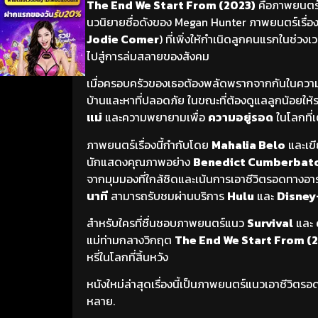
The End We Start From (2023)
คือภาพยนตร
นวนิยายชื่อดังของ Megan Hunter ภาพยนตร์เรื่องน
Jodie Comer
) ที่เพิ่งให้กำเนิดลูกคนแรกในช่วงเ
ไปสู่การล่มสลายของสังคม
เมื่อครอบครัวของเธอต้องพลัดพรากจากกันในความโ
บ้านและหาที่ปลอดภัย ในขณะที่ต้องดูแลลูกน้อยให้
แม่
และความพยายามเพื่อ
ความอยู่รอด
ในโลกที่
ภาพยนตร์เรื่องนี้กำกับโดย
Mahalia Belo
และเข
นักแสดงคุณภาพอย่าง
Benedict Cumberbat
จากมุมมองที่ใกล้ชิดและเน้นการเอาชีวิตรอดทางอ
นาที
สามารถรับชมผ่านบริการ
Hulu
และ
Disney
สำหรับใครที่ชื่นชอบภาพยนตร์แนว
Survival
และ
แม่ท่ามกลางวิกฤต
The End We Start From (
หรี่ในโลกที่สิ้นหวัง
หนังใหม่ล่าสุดเรื่องนี้เป็นภาพยนตร์แนวเอาชีวิต
หลาย.