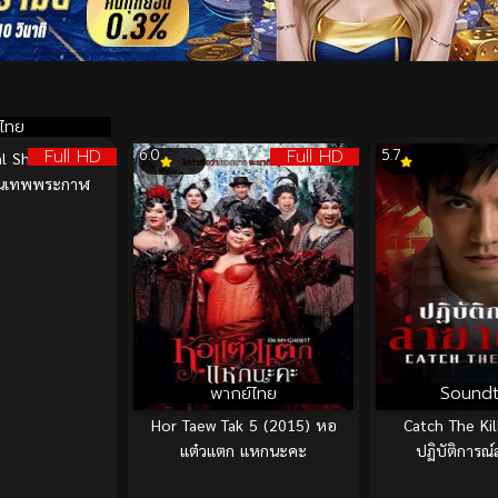
บไทย
Full HD
Full HD
6.0
5.7
al Shooters
ปืนเทพพระกาฬ
พากย์ไทย
Soundt
Hor Taew Tak 5 (2015) หอ
Catch The Kil
แต๋วแตก แหกนะคะ
ปฏิบัติการณ