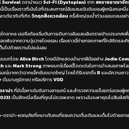
์
Survival
ดราม่าแนว
Sci-Fi (Dystopian)
จาก
สหราชอาณาจัก
ี้เป็นเรื่องราวที่เน้นไปที่ประสบการณ์อันแสนเข้มข้นของผู้หญิงคนหนึ
วลาเดียวกับที่เกิด
วิกฤตสิ่งแวดล้อม
ครั้งใหญ่จนน้ำท่วมลอนดอนอย่
กลาหล เธอจึงต้องเริ่มต้นการเดินทางอันแสนอันตรายข้ามประเทศเพื
รอดพ้นจากความวุ่นวายโดยรอบ เรื่องราวนี้ถ่ายทอดภาพที่ใกล้ชิดและก
เต็มไปด้วยความไม่แน่นอน
ียนบทโดย
Alice Birch
โดยมีนักแสดงนำมากฝีมืออย่าง
Jodie Com
ch
และ
Mark Strong
ภาพยนตร์เรื่องนี้โดดเด่นในการนำเสนอภาพโลก
ารมณ์มากกว่าฉากแอ็กชันขนาดใหญ่ โดยได้รับเรทติ้ง
R
และมีความยา
+
(ในบางภูมิภาค) หรือบริการ
VOD
ดราม่า
ที่มีเนื้อหาเข้มข้นทางอารมณ์ และสำรวจความแข็งแกร่งของผู้
2023)
เป็นอีกหนึ่งเรื่องที่คุณไม่ควรพลาด เพราะมันจะพาคุณไปสัมผัสกั
รอด-ดราม่า-ผจญภัยที่เหมาะกับคนที่ชอบความตื่นเต้นและเต็มไปด้วยอาร