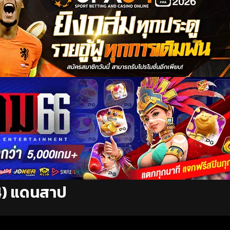
4) แดนสาป