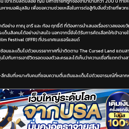
น เขาได้ปลดปล่อย ญิน ปีศาจร้ายที่ถูกจองจำมานานกว่า 200 ปี ทำให้ช
าหมอผีมุสลิม เพื่อขอความช่วยเหลือในการต่อสู้กับสิ่งชั่วร้ายที่พวกเ
ีอย่าง ภาณุ อารี และ ก้อง ฤทธิ์ดี ที่ต้องการนำเสนอเรื่องราวสยองข
เด็นสังคมได้อย่างน่าสนใจ นอกจากนี้ยังได้รับการคัดเลือกให้เข้าฉา
m Festival (IFFR) ที่ประเทศเนเธอร์แลนด์
ับซ้อนและเต็มไปด้วยบรรยากาศที่น่าติดตาม The Cursed Land แดนสา
มลุ้นไปกับการเอาชีวิตรอดของตัวละครและได้เห็นว่าความเชื่อที่แตกต่า
-ลึกลับที่เหมาะกับคนที่ชอบความตื่นเต้นและเต็มไปด้วยอารมณ์ที่หลาก