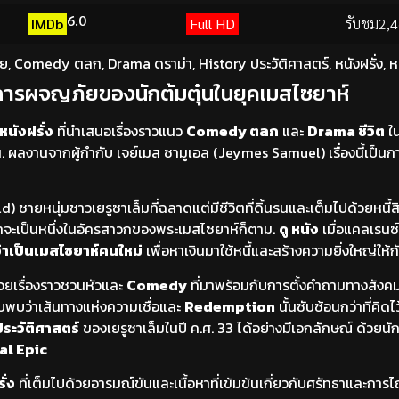
6.0
IMDb
Full HD
รับชม
2,4
ัย
,
Comedy ตลก
,
Drama ดราม่า
,
History ประวัติศาสตร์
,
หนังฝรั่ง
,
ห
การผจญภัยของนักต้มตุ๋นในยุคเมสไซยาห์
หนังฝรั่ง
ที่นำเสนอเรื่องราวแนว
Comedy ตลก
และ
Drama ชีวิต
ใ
อน. ผลงานจากผู้กำกับ เจย์เมส ซามูเอล (Jeymes Samuel) เรื่องนี้เป็นกา
) ชายหนุ่มชาวเยรูซาเล็มที่ฉลาดแต่มีชีวิตที่ดิ้นรนและเต็มไปด้วยหนี้สิ
าจะเป็นหนึ่งในอัครสาวกของพระเมสไซยาห์ก็ตาม.
ดู หนัง
เมื่อแคลเรนซ
ว่าเป็นเมสไซยาห์คนใหม่
เพื่อหาเงินมาใช้หนี้และสร้างความยิ่งใหญ่ให้ก
วยเรื่องราวชวนหัวและ
Comedy
ที่มาพร้อมกับการตั้งคำถามทางสัง
ับพบว่าเส้นทางแห่งความเชื่อและ
Redemption
นั้นซับซ้อนกว่าที่คิดไว
ระวัติศาสตร์
ของเยรูซาเล็มในปี ค.ศ. 33 ได้อย่างมีเอกลักษณ์ ด้วยน
al Epic
ั่ง
ที่เต็มไปด้วยอารมณ์ขันและเนื้อหาที่เข้มข้นเกี่ยวกับศรัทธาและการไ