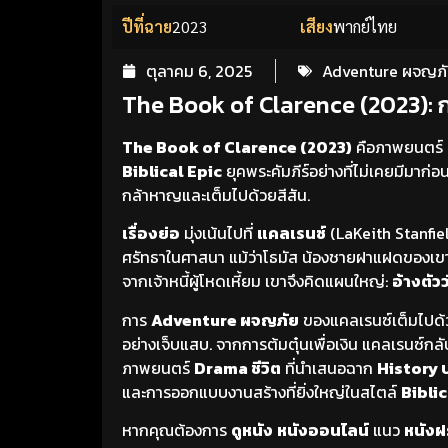
ปีที่ฉาย
2023
เสียง
พากย์ไทย
ตุลาคม 6, 2025
Adventure ผจญภ
The Book of Clarence (2023): 
The Book of Clarence (2023)
คือภาพยนตร์
Biblical Epic
ยุคพระคัมภีร์อย่างที่ไม่เคยมีมาก่
กล้าหาญและเต็มไปด้วยสีสัน.
เรื่องย่อ
มุ่งเน้นไปที่
แคลเรนซ์
(LaKeith Stanfield
ศรัทธาในศาสนา แม้ว่าโธมัส น้องชายฝาแฝดของเข
จากเจ้าหนี้ผู้โหดเหี้ยม เขาจึงคิดแผนใหญ่:
อ้างตัว
การ
Adventure ผจญภัย
ของแคลเรนซ์เต็มไปด้
อย่างเจ็บแสบ. จากการต้มตุ๋นเพื่อเงิน แคลเรนซ์กล
ภาพยนตร์
Drama ชีวิต
ที่นำเสนอฉาก
History ป
และการออกแบบงานสร้างที่ยิ่งใหญ่ในสไตล์
Biblic
หากคุณต้องการ
ดูหนัง
หนังออนไลน์
แนว
หนังฝร