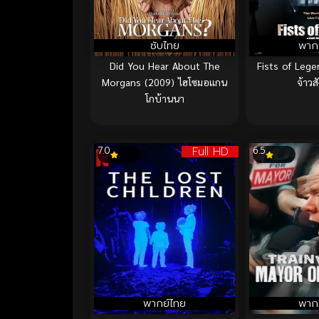
ซับไทย
พาก
Did You Hear About The
Fists of Legen
Morgans (2009) ไฮโซมอแกน
จ้าวส
โกบ้านนา
Full HD
7.0
6.5
พากย์ไทย
พาก