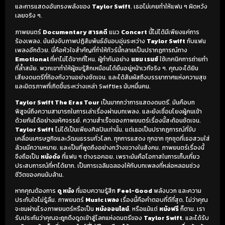
และการแสดงอันทรงพลังของ
Taylor Swift
. เธอไม่เคยทำให้แฟน ๆ ผิดหวัง
เลยจริง ๆ.
ภาพยนตร์
Documentary สารคดี
แนว
Concert
นี้ไม่ได้มีเพียงแค่การ
ร้องเพลง. มันยังจับภาพปฏิสัมพันธ์อันอบอุ่นระหว่าง
Taylor Swift
กับแฟน
เพลงอีกด้วย. นี่คือหัวใจสำคัญที่ทำให้ทัวร์นี้กลายเป็นปรากฏการณ์ทาง
Emotional
ที่หาไม่ได้จากที่ไหน. ผู้กำกับอย่าง
แซม เรนช์
ใช้เทคนิคการถ่ายทำ
ที่ล้ำสมัย. พวกเขาทำให้ผู้ชมรู้สึกเหมือนได้ยืนอยู่หน้าเวทีจริง ๆ. คุณจะได้ยิน
เสียงดนตรีที่ก้องกังวานอย่างชัดเจน. และได้สัมผัสถึงบรรยากาศแห่งความสุข
และมิตรภาพที่เกิดขึ้นระหว่างเหล่า Swifties นับหมื่นคน.
Taylor Swift The Eras Tour
เป็นมากกว่าการแสดงดนตรี. มันคือบท
พิสูจน์ถึงความสามารถในการเล่าเรื่องผ่านบทเพลง. และยังเชื่อมโยงผู้คนเข้า
ด้วยกันได้อย่างมหัศจรรย์. ความสำเร็จของภาพยนตร์เรื่องนี้สะท้อนชัดเจน.
Taylor Swift
ไม่ได้เป็นเพียงศิลปินเท่านั้น. แต่เธอเป็นปรากฏการณ์ที่ขับ
เคลื่อนเศรษฐกิจและวัฒนธรรมทั่วโลก. ทุกการแสดง ทุกฉาก ทุกชุดที่เธอสวมใส่
ล้วนมีความหมาย. และเป็นที่พูดถึงอย่างกว้างขวางในสังคม. ภาพยนตร์เรื่องนี้
จึงถือเป็น
หนังดัง
ที่แฟน ๆ ต่างรอคอย. เพราะมันคือโอกาสในการเก็บเกี่ยว
ประสบการณ์ที่หาได้ยาก. เป็นการเฉลิมฉลองให้กับบทเพลงที่หล่อหลอมช่วง
ชีวิตของคนนับล้าน.
หากคุณต้องการ
ดู หนัง
ที่มอบความรู้สึก
Feel-Good
พลังบวก และความ
ประทับใจไม่รู้ลืม. ภาพยนตร์
Music เพลง
เรื่องนี้คือคำตอบที่ดีที่สุด. ไม่ว่าคุณ
จะชมผ่านโรงภาพยนตร์หรือเป็น
หนังออนไลน์
. หรือแม้แต่
หนังฟรี
ก็ตาม. เรา
รับประกันว่าคุณจะถูกดึงดูดเข้าสู่โลกแห่งดนตรีของ
Taylor Swift
. และได้รับ