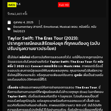
5.6
IMDb
Full HD
รับชม
2,465 ครั้ง
ตุลาคม 4, 2025
Documentary สารคดี
,
Emotional
,
Musical เพลง
,
หนังฝรั่ง
,
หนัง
ใหม่2023
Taylor Swift: The Eras Tour (2023):
ปรากฏการณ์คอนเสิร์ตแห่งยุค ที่ทุกคนต้องดู (ฉบับ
ปรับปรุงความยาวประโยค)
นี่ไม่ใช่แค่
หนังใหม่
หรือการบันทึกการแสดงสดทั่วไป. แต่นี่คือปรากฏการณ์ทาง
วัฒนธรรมระดับโลกอย่างแท้จริง!
Taylor Swift: The Eras Tour
คือ
หนัง
ฝรั่ง
ปี
2023
แนว
Concert คอนเสิร์ต
และ
Music เพลง
. ภาพยนตร์เรื่องนี้
จะมอบประสบการณ์สุดยอดให้กับแฟนเพลงทุกคน. คุณอาจเคยไปสัมผัสความ
ยิ่งใหญ่นี้ที่สนามมาแล้ว. หรือคุณอาจเพียงแค่ต้องการ
ดูหนัง
เพื่อเป็นส่วนหนึ่ง
ของโมเมนต์ประวัติศาสตร์นี้ก็ได้.
เรื่องย่อ
หลักของภาพยนตร์คือการถ่ายทอดการแสดง
The Eras Tour
. นี่
คือการเดินทางทางดนตรีที่พาผู้ชมย้อนกลับไปสำรวจทุกยุค (Eras) ในอาชีพของ
Taylor Swift
. เริ่มตั้งแต่เพลงคันทรีใส ๆ ในยุคแรก. ไปจนถึงเพลงป๊อปที่
ครองโลกในยุคปัจจุบัน. แต่ละยุคจะมาพร้อมกับการออกแบบเวที เสื้อผ้า และ
แนวคิดที่แตกต่างกันอย่างสิ้นเชิง. ภาพยนตร์มีความยาว 169 นาที. มันได้บันทึก
ความอลังการของโปรดักชั่นไว้ได้อย่างครบถ้วน. ทั้งยังมีการเปลี่ยนฉากที่น่าทึ่ง