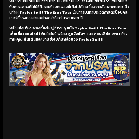
พลังงานอันเต็มเปี่ยมจากโชว์ที่ไม่มีใครเทียบได้. การผสมผสานความตื่นเต้นเข้า
กับการแสดงที่ไม่มีที่ติ. รวมถึงบทเพลงที่เต็มไปด้วยเรื่องราวอันหลากหลาย. สิ่ง
นี้ทำให้
Taylor Swift The Eras Tour
เป็นการบันทึกประวัติศาสตร์ป๊อปคัล
เจอร์ที่ทรงคุณค่าและน่าจดจำที่สุดในรอบหลายปี.
พลังแห่งเสียงเพลงที่ยิ่งใหญ่ที่สุด!
ดู หนัง
Taylor Swift The Eras Tour
เต็มเรื่องออนไลน์
ได้แล้ววันนี้ พร้อม
ดูหนังมันๆ
แนว
คอนเสิร์ต เพลง
ที่จะ
ทำให้คุณ
ตื่นเต้นและซาบซึ้งไปกับพลังของ Taylor Swift
!
เริ่มดูวิดีโอ