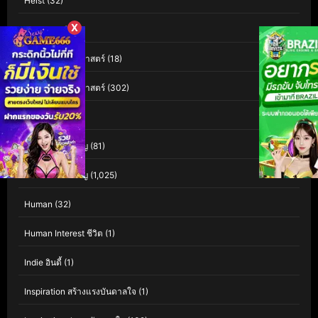
Heist
(32)
X
Historical
(47)
History ประวัติศาสตร์
(18)
History ประวัติศาสตร์
(302)
Holiday
(23)
Horror สยองขวัญ
(81)
Horror สยองขวัญ
(1,025)
Human
(32)
Human Interest ชีวิต
(1)
Indie อินดี้
(1)
Inspiration สร้างแรงบันดาลใจ
(1)