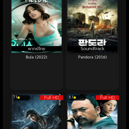
พากย์ไทย
Soundtrack
Bula (2022)
Pandora (2016)
Full HD
Full HD
7.1
6.1