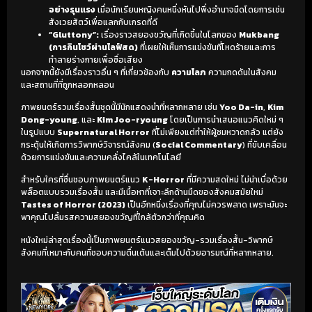
อย่างรุนแรง
เมื่อนักเรียนหญิงคนหนึ่งหันไปพึ่งอำนาจมืดโดยการเซ่น
สังเวยสัตว์เพื่อแลกกับเกรดที่ดี
“Gluttony”:
เรื่องราวสยองขวัญที่เกิดขึ้นในโลกของ
Mukbang
(การกินโชว์ผ่านไลฟ์สด)
ที่เผยให้เห็นการแข่งขันที่โหดร้ายและการ
ทำลายร่างกายเพื่อชื่อเสียง
นอกจากนี้ยังมีเรื่องราวอื่น ๆ ที่เกี่ยวข้องกับ
ความโลภ
ความกดดันในสังคม
และสถานที่ที่ถูกหลอกหลอน
ภาพยนตร์รวมเรื่องสั้นชุดนี้มีนักแสดงนำที่หลากหลาย เช่น
Yoo Da-in
,
Kim
Dong-young
, และ
Kim Joo-ryoung
โดยเป็นการนำเสนอแนวคิดใหม่ ๆ
ในรูปแบบ
Supernatural Horror
ที่ไม่เพียงแต่ทำให้ผู้ชมหวาดกลัว แต่ยัง
กระตุ้นให้เกิดการวิพากษ์วิจารณ์สังคม (
Social Commentary
) ที่ขับเคลื่อน
ด้วยการแข่งขันและความคลั่งไคล้ในเทคโนโลยี
สำหรับใครที่ชื่นชอบภาพยนตร์แนว
K-Horror
ที่มีความสดใหม่ ไม่น่าเบื่อด้วย
พล็อตแบบรวมเรื่องสั้น และมีเนื้อหาที่เจาะลึกด้านมืดของสังคมสมัยใหม่
Tastes of Horror (2023)
เป็นอีกหนึ่งเรื่องที่คุณไม่ควรพลาด เพราะมันจะ
พาคุณไปลิ้มรสความสยองขวัญที่ใกล้ตัวกว่าที่คุณคิด
หนังใหม่ล่าสุดเรื่องนี้เป็นภาพยนตร์แนวสยองขวัญ-รวมเรื่องสั้น-วิพากษ์
สังคมที่เหมาะกับคนที่ชอบความตื่นเต้นและเต็มไปด้วยอารมณ์ที่หลากหลาย.