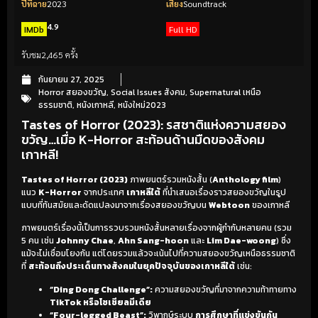
ปีที่ฉาย
2023
เสียง
Soundtrack
4.9
IMDb
Full HD
รับชม
2,465 ครั้ง
กันยายน 27, 2025
Horror สยองขวัญ
,
Social Issues สังคม
,
Supernatural เหนือ
ธรรมชาติ
,
หนังเกาหลี
,
หนังใหม่2023
Tastes of Horror (2023): รสชาติแห่งความสยอง
ขวัญ…เมื่อ K-Horror สะท้อนด้านมืดของสังคม
เกาหลี!
Tastes of Horror (2023)
ภาพยนตร์รวมหนังสั้น (
Anthology film
)
แนว
K-Horror
จากประเทศ
เกาหลีใต้
ที่นำเสนอเรื่องราวสยองขวัญในรูป
แบบที่ทันสมัยและดัดแปลงมาจากเรื่องสยองขวัญบน
Webtoon
ของเกาหลี
ภาพยนตร์เรื่องนี้เป็นการรวบรวมหนังสั้นหลายเรื่องจากผู้กำกับหลายคน (รวม
5 คน เช่น
Johnny Chae
,
Ahn Sang-hoon
และ
Lim Dae-woong
) ซึ่ง
แม้จะไม่เชื่อมโยงกัน แต่โดยรวมแล้วจะเน้นไปที่ความสยองขวัญเหนือธรรมชาติ
ที่
สะท้อนถึงประเด็นทางสังคมในยุคปัจจุบันของเกาหลีใต้
เช่น:
“Ding Dong Challenge”:
ความสยองขวัญที่มาจากความท้าทายทาง
TikTok หรือโซเชียลมีเดีย
“Four-legged Beast”:
วิพากษ์ระบบ
การศึกษาที่แข่งขันกัน