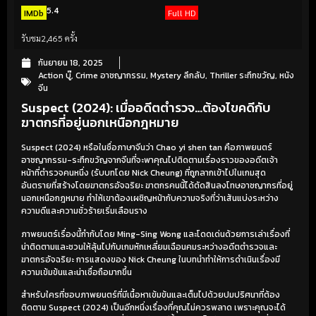
5.4
IMDb
Full HD
รับชม
2,465 ครั้ง
กันยายน 18, 2025
Action บู๊
,
Crime อาชญากรรม
,
Mystery ลึกลับ
,
Thriller ระทึกขวัญ
,
หนัง
จีน
Suspect (2024): เมื่ออดีตตำรวจ…ต้องไขคดีกับ
ฆาตกรที่อยู่นอกเหนือกฎหมาย
Suspect (2024) หรือในชื่อภาษาจีนว่า Chao yi shen tan คือภาพยนตร์
อาชญากรรม-ระทึกขวัญจากจีนที่จะพาคุณไปติดตามเรื่องราวของอดีตเจ้า
หน้าที่ตำรวจคนหนึ่ง (รับบทโดย Nick Cheung) ที่ถูกลากเข้าไปในเกมสุด
อันตรายที่สร้างโดยฆาตกรอัจฉริยะ ฆาตกรคนนี้ได้ตัดสินลงโทษอาชญากรที่อยู่
นอกเหนือกฎหมาย ทำให้เขาต้องเผชิญหน้ากับความจริงที่ว่าเส้นแบ่งระหว่าง
ความดีและความชั่วร้ายเริ่มเลือนราง
ภาพยนตร์เรื่องนี้กำกับโดย Ming-Sing Wong และโดดเด่นด้วยการเล่าเรื่องที่
น่าติดตามและชวนให้ลุ้นไปกับเกมหักเหลี่ยมเฉือนคมระหว่างอดีตตำรวจและ
ฆาตกรอัจฉริยะ การแสดงของ Nick Cheung ในบทนำทำให้การดำเนินเรื่องมี
ความเข้มข้นและน่าเชื่อถือมากขึ้น
สำหรับใครที่ชอบภาพยนตร์ที่มีเนื้อหาเข้มข้นและเต็มไปด้วยปมปริศนาที่ต้อง
ติดตาม Suspect (2024) เป็นอีกหนึ่งเรื่องที่คุณไม่ควรพลาด เพราะคุณจะได้