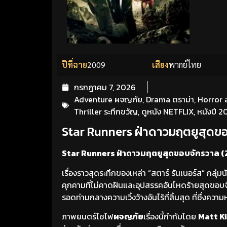
ปีที่ฉาย
2009
เสียง
พากย์ไทย
กรกฎาคม 7, 2026
Adventure ผจญภัย
,
Drama ดราม่า
,
Horror 
Thriller ระทึกขวัญ
,
ดูหนัง NETFLIX
,
หนังปี 
Star Runners ฝ่าดาวมฤตยูสุดขอ
Star Runners ฝ่าดาวมฤตยูสุดขอบจักรวาล (2
เรื่องราวสุดระทึกของเหล่า “สตาร์ รันเนอร์ส” กลุ
คุกคามที่ไม่คาดฝันและอุปสรรคอันโหดร้ายสุดขอบจักร
รอดท่ามกลางความเวิ้งว้างอันไร้ที่สิ้นสุด ที่ซึ่งความ
ภาพยนตร์ไซไฟ
ผจญภัย
เรื่องนี้กำกับโดย
Matt K