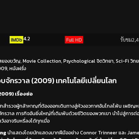
4.2
IMDb
Full HD
รับชม
2,4
สยองขวัญ
,
Movie Collection
,
Psychological จิตวิทยา
,
Sci-Fi วิท
2009
,
หนังฝรั่ง
บจักรวาล (2009) เทคโนโลยีเปลี่ยนโลก
009) เรื่องย่อ
่มนักสำรวจผู้กล้าหาญที่ต้องออกเดินทางสู่ห้วงอวกาศอันไกลโพ้น เผชิญห
วาล ภารกิจอันยิ่งใหญ่ที่เดิมพันด้วยชีวิตของพวกเขา นำไปสู่การต่อสู้
หวังอาจริบหรี่ลงได้ทุกเมื่อ
ing
นำแสดงโดยนักแสดงมากฝีมืออย่าง Connor Trinneer และ James