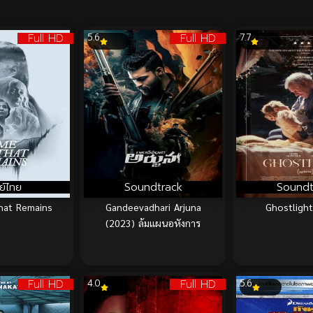
Full HD
Full HD
5.6
7.7
ย์ไทย
Soundtrack
Soundt
hat Remains
Gandeevadhari Arjuna
Ghostlight
(2023) ล้มแผนอหังการ
Full HD
Full HD
4.0
5.6