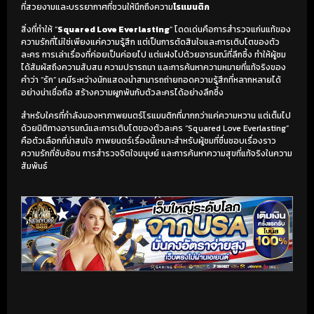
ที่สวยงามและบรรยากาศที่ชวนให้นึกถึงความ
โรแมนติก
สิ่งที่ทำให้ “
Squared Love Everlasting
” โดดเด่นคือการสำรวจแก่นแท้ของ
ความรักที่ไม่ใช่เพียงแค่ความรู้สึก แต่เป็นการตัดสินใจและการเติบโตของตัว
ละคร การเล่าเรื่องที่ค่อยเป็นค่อยไป แต่แฝงไปด้วยอารมณ์ที่ลึกซึ้ง ทำให้ผู้ชม
ได้สัมผัสถึงความสับสน ความปรารถนา และการค้นหาความหมายที่แท้จริงของ
คำว่า “รัก” เคมีระหว่างนักแสดงนำสามารถถ่ายทอดความรู้สึกที่หลากหลายได้
อย่างน่าเชื่อถือ สร้างความผูกพันกับตัวละครได้อย่างลึกซึ้ง
สำหรับใครที่กำลังมองหาภาพยนตร์โรแมนติกที่มากกว่าแค่ความหวาน แต่เต็มไป
ด้วยมิติทางอารมณ์และการเติบโตของตัวละคร “Squared Love Everlasting”
คือตัวเลือกที่น่าสนใจ ภาพยนตร์เรื่องนี้เหมาะสำหรับผู้ชมที่ชื่นชอบเรื่องราว
ความรักที่ซับซ้อน การสำรวจจิตใจมนุษย์ และการค้นหาความสุขที่แท้จริงในความ
สัมพันธ์
เริ่มดูวิดีโอ