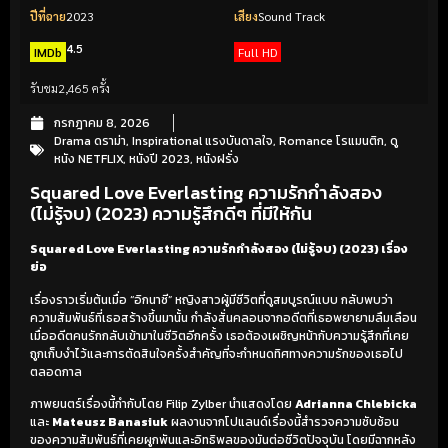
ปีที่ฉาย
2023
เสียง
Sound Track
4.5
IMDb
Full HD
รับชม
2,465 ครั้ง
กรกฎาคม 8, 2026
Drama ดราม่า
,
Inspirational แรงบันดาลใจ
,
Romance โรแมนติก
,
ดู
หนัง NETFLIX
,
หนังปี 2023
,
หนังฝรั่ง
Squared Love Everlasting ความรักกำลังสอง
(ไม่รู้จบ) (2023) ความรู้สึกดีๆ ที่มีให้กัน
Squared Love Everlasting ความรักกำลังสอง (ไม่รู้จบ) (2023) เรื่อง
ย่อ
เรื่องราวเริ่มต้นเมื่อ “อิกนาซี” หญิงสาวผู้มีชีวิตที่ดูสมบูรณ์แบบ กลับพบว่า
ความสัมพันธ์ที่เธอสร้างขึ้นมานั้น กำลังสั่นคลอนจากอดีตที่เธอพยายามลืมเลือน
เมื่ออดีตคนรักกลับเข้ามาในชีวิตอีกครั้ง เธอต้องเผชิญหน้ากับความรู้สึกที่เคย
ถูกเก็บงำไว้และการตัดสินใจครั้งสำคัญที่จะกำหนดทิศทางความรักของเธอไป
ตลอดกาล
ภาพยนตร์เรื่องนี้กำกับโดย Filip Zylber นำแสดงโดย
Adrianna Chlebicka
และ
Mateusz Banasiuk
ผลงานจากโปแลนด์เรื่องนี้สำรวจความซับซ้อน
ของความสัมพันธ์ที่เคยผูกพันและอิทธิพลของมันต่อชีวิตปัจจุบัน โดยมีฉากหลัง