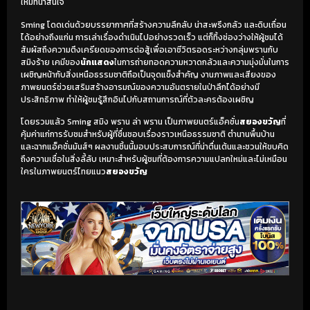
ใหม่ที่น่าสนใจ
Sming โดดเด่นด้วยบรรยากาศที่สร้างความลึกลับ น่าสะพรึงกลัว และดิบเถื่อน
ได้อย่างถึงแก่น การเล่าเรื่องดำเนินไปอย่างรวดเร็ว แต่ก็ทิ้งช่องว่างให้ผู้ชมได้
สัมผัสถึงความตึงเครียดของการต่อสู้เพื่อเอาชีวิตรอดระหว่างกลุ่มพรานกับ
สมิงร้าย เคมีของ
นักแสดง
ในการถ่ายทอดความหวาดกลัวและความมุ่งมั่นในการ
เผชิญหน้ากับสิ่งเหนือธรรมชาติถือเป็นจุดแข็งสำคัญ งานภาพและเสียงของ
ภาพยนตร์ช่วยเสริมสร้างอารมณ์ของความอันตรายในป่าลึกได้อย่างมี
ประสิทธิภาพ ทำให้ผู้ชมรู้สึกอินไปกับสถานการณ์ที่ตัวละครต้องเผชิญ
โดยรวมแล้ว Sming สมิง พราน ล่า พราน เป็นภาพยนตร์แอ็คชั่น
สยองขวัญ
ที่
คุ้มค่าแก่การรับชมสำหรับผู้ที่ชื่นชอบเรื่องราวเหนือธรรมชาติ ตำนานพื้นบ้าน
และฉากแอ็คชั่นมันส์ๆ ผลงานชิ้นนี้มอบประสบการณ์ที่น่าตื่นเต้นและชวนให้ขบคิด
ถึงความเชื่อในสิ่งลี้ลับ เหมาะสำหรับผู้ชมที่ต้องการความแปลกใหม่และไม่เหมือน
ใครในภาพยนตร์ไทยแนว
สยองขวัญ
เริ่มดูวิดีโอ