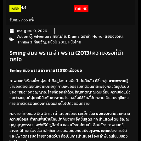
4.4
IMDb
Full HD
รับชม
2,465 ครั้ง
กรกฎาคม 9, 2026
Action บู๊
,
Adventure ผจญภัย
,
Drama ดราม่า
,
Horror สยองขวัญ
,
Thriller ระทึกขวัญ
,
หนังปี 2013
,
หนังไทย
Sming สมิง พราน ล่า พราน (2013) ความจริงที่น่า
ตกใจ
Sming สมิง พราน ล่า พราน (2013) เรื่องย่อ
ภาพยนตร์เรื่องนี้พาผู้ชมดำดิ่งสู่ใจกลางผืนป่าอันลึกลับ ที่ซึ่งกลุ่ม
นายพราน
ผู้
ช่ำชองต้องเผชิญหน้ากับภัยคุกคามเหนือธรรมชาติอันน่าสะพรึงกลัวในรูปแบบ
ของ “สมิง” จิตวิญญาณร้ายที่ออกล่าด้วยสัญชาตญาณดิบเถื่อน ความขัดแย้ง
ระหว่างมนุษย์ผู้มากฝีมือกับการตามล่าของสิ่งมีชีวิตลี้ลับกลายเป็นสมรภูมิแห่ง
การเอาชีวิตรอดที่ตึงเครียดและเต็มไปด้วยอันตราย
ผลงานกำกับของ ปัญ วิศาขะ นำเสนอเรื่องราวแอ็คชั่น
สยองขวัญ
ที่ผสมผสาน
ความเชื่อและตำนานพื้นบ้านไทยเข้ากับฉากแอ็คชั่นสุดระทึก นำแสดงโดย ธัญญะ
บุญ บุญพรรษ, เจฟฟรีย์ จูลิอาโน และ ณัชชาลักษณ์ เลิศปรีชา ภาพยนตร์
สัญชาติไทยเรื่องนี้เจาะลึกถึงความเชื่อเกี่ยวกับสมิง
ภูตพราย
ที่แปลงกายได้
และมีพฤติกรรมดุร้ายราวสัตว์ป่า ถือเป็นการนำเสนอเรื่องเล่าพื้นถิ่นในมุมมอง