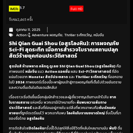
5.7
IMDb
Full HD
รับชม
2,465 ครั้ง
ตุลาคม 11, 2025
Action บู๊
,
Adventure ผจญภัย
,
Thriller ระทึกขวัญ
,
หนังจีน
Shi Qian Guai Shou (อสูรโลงหิน): การผจญภัย
Sci-Fi สุดระทึก เมื่อการสำรวจโบราณสถานปลุก
สัตว์ร้ายยุคก่อนประวัติศาสตร์
สุดมันส์ ห้ามพลาด คลิกดู ดูเลย
Shi Qian Guai Shou (อสูรโลงหิน)
คือ
ภาพยนตร์
หนังจีน
แนว
Action แอคชั่น
ผสม
Sci-Fi วิทยาศาสตร์
ที่อัด
แน่นด้วยฉาก
Monster สัตว์ประหลาด
และ
Thriller ระทึกขวัญ
ที่ออกฉาย
ในปี
2024
ภาพยนตร์เรื่องนี้จะพาผู้ชมเข้าสู่การผจญภัยที่เต็มไปด้วยอันตราย
และความตื่นเต้นในดินแดนลึกลับ!
เรื่องราวเริ่มต้นขึ้นเมื่อกลุ่มนักสำรวจและผู้เชี่ยวชาญเดินทางเข้าไปใน
ซาก
โบราณสถาน
แห่งหนึ่ง พวกเขามีเป้าหมายที่จะ
ค้นพบความลับทาง
ประวัติศาสตร์
และสิ่งที่ซ่อนอยู่ภายใน แต่สิ่งที่พวกเขาพบคือ
กับดักแห่ง
หายนะ
ที่ถูกจัดเตรียมไว้ พวกเขาค้นพบ
โลงหินโบราณขนาดใหญ่
ซึ่งเป็นที่มา
ของชื่อไทย
อสูรโลงหิน
การตัดสินใจ
เปิดโลงหิน
ครั้งนี้ได้ปลุกให้สิ่งมีชีวิตที่หลับใหลมานานนับ
พันปี
ตื่น