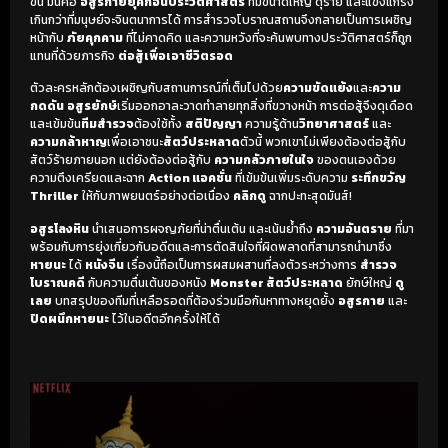
ขึ้น มันคือ
อสูรกายยุคก่อนประวัติศาสตร์
ที่มีขนาดใหญ่ ดุร้าย และแข็งแกร่ง
เกินกว่าที่มนุษย์จะจินตนาการได้ การสำรวจโบราณสถานจึงกลายเป็นการเผชิญ
หน้ากับ
ภัยคุกคาม
ที่ไม่คาดคิด และความหวังที่จะค้นพบทางประวัติศาสตร์ก็ถูก
แทนที่ด้วยภารกิจ
ต่อสู้เพื่อเอาชีวิตรอด
ตัวละครหลักต้องเผชิญกับสถานการณ์ที่เต็มไปด้วย
ความขัดแย้ง
และ
ความ
กดดัน
อสูรยักษ์
เริ่มออกอาละวาดทำลายทุกสิ่งที่ขวางหน้า การต่อสู้จึงดุเดือด
และเข้มข้น
ทีมสำรวจ
ต้องใช้ทั้ง
สติปัญญา
ความรู้ด้าน
วิทยาศาสตร์
และ
ความกล้าหาญ
เพื่อเอาชนะ
สัตว์ประหลาด
ตัวนี้ พวกเขาไม่เพียงต้องต่อสู้กับ
สัตว์ร้ายภายนอก แต่ยังต้องต่อสู้กับ
ความกลัวภายในใจ
ของตนเองด้วย
ความตึงเครียดและฉาก
Action แอคชั่น
ที่เข้มข้นเพิ่มระดับความ
ระทึกขวัญ
Thriller
ให้กับภาพยนตร์อย่างต่อเนื่อง
คลิกดู
ฉากปะทะสุดมันส์!
อสูรโลงหิน
นำเสนอการผจญภัยที่น่าตื่นเต้น และเน้นย้ำถึง
ความอันตราย
ที่มา
พร้อมกับการยุ่งเกี่ยวกับอดีตและการตัดสินใจที่ผิดพลาดที่สามารถนำมาซึ่ง
หายนะ
ได้
หนังจีน
เรื่องนี้ถือเป็นการผสมผสานที่ลงตัวระหว่างการ
สำรวจ
โบราณคดี
กับความตื่นเต้นของหนัง
Monster สัตว์ประหลาด
ยักษ์ใหญ่
ดู
เลย
บทสรุปของทีมที่เหลือรอดที่ต้องร่วมมือกันหาทางหยุดยั้ง
อสูรกาย
และ
ปิดผนึกหายนะ
ไว้ในอดีตอีกครั้งให้ได้