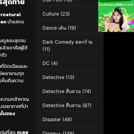
ธสุดท้าย
Culture
(23)
rnatural
van
นำแสดง
Dance เต้น
(19)
างดูสงบสุขจน
Dark Comedy ตลกร้าย
ล้วเขาคือผู้ใช้
(11)
ครัว
DC
(4)
ที่บิดเบือนและ
อแม่พยายามทุก
Detective
(13)
เห็นถึงความ
Detective สืบสวน
(74)
ะความกล้าหาญ
Detective สืบสวน
(87)
บรรยากาศที่น่า
มั่นของ
Disaster
(48)
ร่งที่สุด
ดูเลย
Disney+
(149)