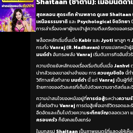
Shaitaan (ซาตาน): เมื่อมนต์ดำ
สุดหลอน สุดระทึก ห้ามพลาด ดูเลย
Shaitaan 
เหนือธรรมชาติ
และ
Psychological จิตวิทยา
ป
การเล่าเรื่องจะพาผู้ชมเข้าสู่ความตึงเครียดของคร
พล็อตหลักเริ่มขึ้นเมื่อ
Kabir
และ
Jyoti
พาลูก ๆ
กระทั่ง
Vanraj (R. Madhavan)
ชายแปลกหน้าผู้ล
มนต์ดำ
อันทรงพลัง
Vanraj
เริ่มต้นภารกิจอันชั่วร
ความขัดแย้งหลักของเรื่องเริ่มต้นขึ้นเมื่อ
Janhvi
ต
น่ากลัวของเขาอย่างจำยอม การ
ควบคุมจิตใจ
นี้ทำ
วิถีทางเพื่อทำลาย
มนต์ดำ
นี้ แต่
Vanraj
เป็นผู้ที
ร้ายกาจของตัวละครที่เต็มไปด้วยความซาดิสต์และจิ
ความน่าสนใจของหนังอยู่ที่
การต่อสู้
ระหว่าง
ความร
เพื่อต่อต้าน
Vanraj
การต่อสู้เพื่อเอาชีวิตรอดและ
อึดอัดและเต็มไปด้วยความ
ระทึกขวัญ
ตลอดเวลา แม
ครอบครัว
ก็ยังคงแข็งแกร่ง
ในบทสรุป
Shaitaan
เป็นภาพยนตร์ที่แสดงให้เห็น