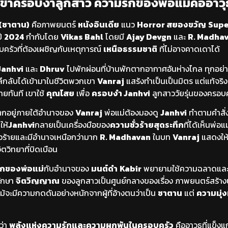
เข้าครอบงำลูกสาว ความรักของพ่อแม่คืออาวุ
(ซาตาน)
คือภาพยนตร์
หนังอินเดีย
แนว
Horror สยองขวัญ
Supe
ี
2024
กำกับโดย
Vikas Bahl
โดยมี
Ajay Devgn
และ
R. Madha
อบครัวที่ต้องเผชิญกับเหตุการณ์
เหนือธรรมชาติ
ที่ไม่อาจคาดเดาได้
Janhvi
และ
Dhruv
ไปพักผ่อนที่บ้านพักตากอากาศอันห่างไกล ทุกอย่
ึกลับได้เข้ามาในชีวิตพวกเขา
Vanraj
แสร้งทำเป็นเป็นมิตร แต่แท้จริงแ
้ายทันที เขาใช้
คุณไสย
เพื่อ
ครอบงำ Janhvi
ลูกสาววัยรุ่นของครอบ
กอยู่ภายใต้อำนาจของ
Vanraj
พ่อแม่ต้องมองดู
Janhvi
ทำตามคำสั่ง
ให้
Janhvi
กลายเป็นเครื่องมือของ
ความชั่วร้าย
สุดระทึก
ที่ได้เห็นพ่
่ชั่วร้ายและมีอำนาจเหนือกว่ามาก
R. Madhavan
ในบท
Vanraj
แสดงให้
ตวิทยาที่บิดเบือน
ักของพ่อแม่
กับอำนาจของ
มนต์ดำ
Kabir
พยายามใช้ความฉลาดแล
รักษา
จิตวิญญาณ
ของลูกสาวเป็นศูนย์กลางของเรื่อง ภาพยนตร์สร้าง
้จะมีความกดดันอย่างหนักจากผู้ที่อ้างตนว่าเป็น
ซาตาน
แต่
ความมุ่ง
ว่า
พลังแห่งความรักและความผูกพันในครอบครัว
คืออาวุธที่แข็งแก