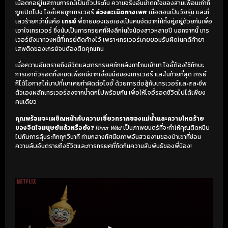
เมื่อตกอยู่ในสถานการณ์เป็นตัวประกัน ความจริงอันน่าตกใจของสามเพื่อนเก่าก็
ถูกเปิดโปง โจอี้เคยถูกเทรเวอร์
ล่วงละเมิดทางเพศ
เมื่อตอนเป็นวัยรุ่น และที่
เลวร้ายกว่านั้นคือ
เกรย์
พี่ชายของเธอเองเป็นคนจัดฉากให้ทั้งคู่อยู่ด้วยกันเพื่อ
เอาใจเทรเวอร์ ซึ่งนับเป็นการทรยศที่ฝังลึกในใจน้องสาวหลายปี นอกจากนี้ เทร
เวอร์ยังมาทวงหนี้ที่เกรย์ติดค้างไว้ เพราะเทรเวอร์เคยยอมรับผิดในคดีค้ายา
เสพติดของเกรย์จนต้องติดคุกแทน
เมื่อความอันตรายถึงชีวิตและการทรยศหักหลังถาโถมเข้ามา โจอี้ต้องใช้ทักษะ
การเอาตัวรอดทั้งหมดเพื่อหนีจากเงื้อมมือของเทรเวอร์ และในท้ายที่สุด เกรย์
ก็ได้โอกาสไถ่บาปที่เขาเคยทำผิดต่อโจอี้ ด้วยการต่อสู้กับเทรเวอร์และสละชีพ
ตัวเองผลักเทรเวอร์ลงจากน้ำตกไปพร้อมกัน เพื่อให้โจอี้รอดชีวิตไปได้เพียง
คนเดียว
คุณพร้อมจะเผชิญหน้ากับความเชี่ยวกรากของแม่น้ำและความโหดร้าย
ของจิตใจมนุษย์แล้วหรือยัง?
River Wild
เป็นภาพยนตร์ที่จะทำให้คุณติดหนึบ
ไปกับการลุ้นระทึกทุกวินาที ท่ามกลางทัศนียภาพอันสวยงามของป่าเขาที่ซ่อน
ความลับอันตรายถึงชีวิตและการทรยศที่กัดกินความสัมพันธ์ของพี่น้อง!