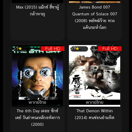
Max (2015) แม็กซ์ สี่ขาผู้
James Bond 007
กล้าหาญ
Quantum of Solace 007
(2008) พยัคฆ์ร้าย ทวง
แค้นระห่ำโลก
Full HD
Full HD
5.9
5.9
พากย์ไทย
พากย์ไทย
The 6th Day เดอะ ซิกซ์
That Demon Within
เดย์ วันล่าคนเหล็กอหังการ
(2014) คนซ่อนอำมหิต
(2000)