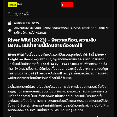
5.4
IMDb
Full HD
รับชม
2,465 ครั้ง
กันยายน 29, 2025
Adventure ผจญภัย
,
Crime อาชญากรรม
,
survival เอาตัวรอด
,
Thriller
ระทึกขวัญ
,
หนังใหม่2023
River Wild (2023) – พิศวาสเดือด, ความลับ
มรณะ: แม่น้ำสายนี้มีคนตายต้องชดใช้
River Wild
คือเรื่องราวระทึกขวัญเอาชีวิตรอดสุดเข้มข้น ที่นำ
โจอี้ (Joey –
Leighton Meester)
แพทย์หญิงผู้มีชีวิตตึงเครียด กลับมาร่วมทริปล่อง
แก่งในแม่น้ำเชี่ยวกรากกับ
เกรย์ (Gray – Taran Killam)
พี่ชายของเธอ ซึ่ง
ทำอาชีพไกด์นำเที่ยว และมีนักท่องเที่ยวสองคนร่วมทริปด้วย แต่ความสงบก็ถูก
ทำลายเมื่อ
เทรเวอร์ (Trevor – Adam Brody)
เพื่อนวัยเด็กของเกรย์ที่เพิ่ง
พ้นโทษออกจากเรือนจำมาร่วมวงโดยไม่ได้รับเชิญ
โจอี้แสดงความไม่สบายใจอย่างชัดเจนต่อการปรากฏตัวของเทรเวอร์ ซึ่งเป็น
สัญญาณแรกที่บ่งบอกถึงอดีตที่ซ่อนเร้นระหว่างพวกเขา ทริปที่ควรจะสนุกสุด
เหวี่ยงต้องกลายเป็นฝันร้ายกลางป่า เมื่อนักท่องเที่ยวคนหนึ่งได้รับบาดเจ็บ
สาหัสอย่างเป็นปริศนา และความกระหายที่จะหนีอาชญากรรมของเทรเวอร์ก็ปะทุ
ขึ้น เขาเข้ายึดกลุ่ม, สังหารเจ้าหน้าที่พิทักษ์ป่าอย่างไร้ความปรานี, และบังคับให้ทุก
คนต้องล่องเรือไปตามแม่น้ำเพื่อข้ามพรมแดนเข้าสู่แคนาดา