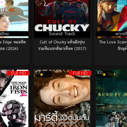
ย์ไทย
Sound Track
พากย์
e Edge หมอติด
Cult of Chucky แค้นฝังหุ่น
The Love Scam
ดเธอ (2026)
รวมทีมนรกสั่งมาเชือด (2017)
รักฉุด
Full HD
Full HD
7.7
4.0