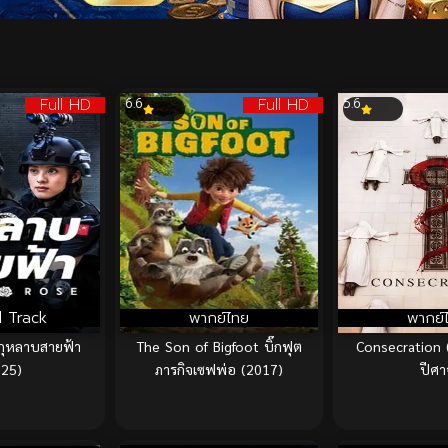
Full HD
Full HD
6.6
5.6
 Track
พากย์ไทย
พากย์
กุหลาบสายฟ้า
The Son of Bigfoot บิ๊กฟุต
Consecration 
025)
ภารกิจเซฟพ่อ (2017)
ปีศา