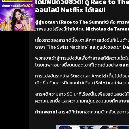
เดิมพันด้วยชีวิต! ดู Race to Th
ออนไลน์ Netflix ได้เลย!
สู้สู่ยอดเขา (Race to The Summit)
คือ
สารค
ภาพยนตร์เรื่องนี้กำกับโดย
Nicholas de Taran
เรื่องราวของสารคดีนี้จะเจาะลึกการแข่งขันที่เป็นต
ฉายา “The Swiss Machine” และคู่แข่งของเขา
Da
พวกเขาเข้าสู่การแข่งขันเพื่อทำลายสถิติความเร็ว
โดยเฉพาะอย่างยิ่งบนยอดเขาที่โดดเด่นอย่าง
ยอดเ
การแข่งขันระหว่าง Steck และ Arnold เต็มไปด้ว
เกิดขึ้นด้วยการปีนแบบไต่เดี่ยว (Solo) และใช้ความ
สารคดีความยาว 90 นาทีเรื่องนี้ไม่เพียงแต่แสดงให
ความเย่อหยิ่ง และความหมกมุ่นของมนุษย์ที่พยายา
ห้ามพลาด!
สารคดีที่ถ่ายทอดความบ้าคลั่งของการท