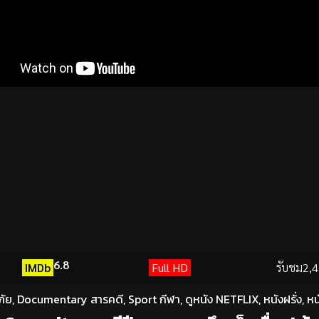
6.8
IMDb
Full HD
รับชม
2,4
ภัย
,
Documentary สารคดี
,
Sport กีฬา
,
ดูหนัง NETFLIX
,
หนังฝรั่ง
,
หน