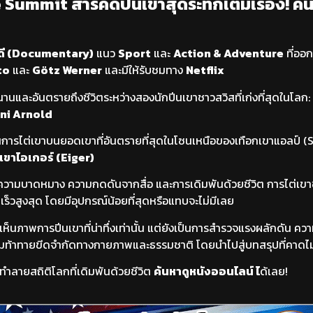
e Summit สารคดีปีนเขาสุดระทึกเต็มเรื่อง! ค้
ดี (Documentary)
แนว
Sport
และ
Action & Adventure
ที่ออ
to
และ
Götz Werner
และมีให้รับชมทาง
Netflix
ำนานและอันตรายถึงชีวิตระหว่างสองนักปีนเขาชาวสวิสที่เก่งที่สุดในโลก:
ni Arnold
ในการไต่เขาบนยอดเขาที่อันตรายที่สุดในโซนเหนือของเทือกเขาแอลป์ (
ขาไอเกอร์ (Eiger)
ยความบาดหมาง ความกดดันจากสื่อ และการเดิมพันด้วยชีวิต การไต่เ
เร็วสูงสุด โดยมีอุปกรณ์น้อยที่สุดหรือแทบจะไม่มีเลย
้เห็นภาพการปีนเขาที่น่าทึ่งเท่านั้น แต่ยังเป็นการสำรวจแรงผลักดัน ค
มท้าทายขีดจำกัดทางกายภาพและธรรมชาติ โดยนำไปสู่บทสรุปที่คาดไม่ถ
ำลายสถิติโลกที่เดิมพันด้วยชีวิต
ค้นหาดูหนังออนไลน์ ไ
ด้เลย!