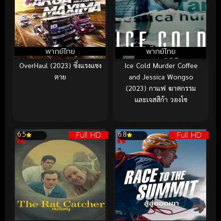
พากย์ไทย
พากย์ไทย
OverHaul (2023) ซิ่งแรงแซง
Ice Cold Murder Coffee
ตาย
and Jessica Wongso
(2023) กาแฟ ฆาตกรรม
และเจสสิก้า วองโซ
Full HD
Full HD
6.5
6.8