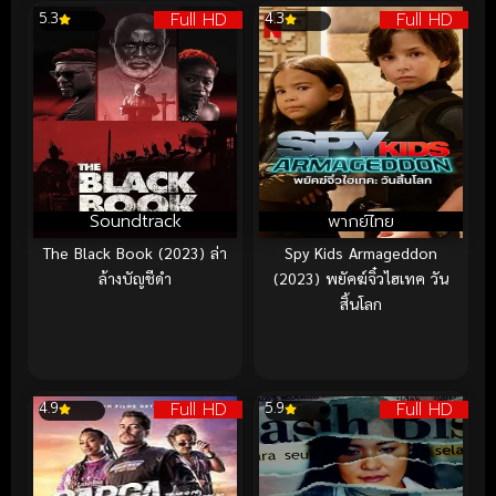
Full HD
Full HD
5.3
4.3
Soundtrack
พากย์ไทย
The Black Book (2023) ล่า
Spy Kids Armageddon
ล้างบัญชีดำ
(2023) พยัคฆ์จิ๋วไฮเทค วัน
สิ้นโลก
Full HD
Full HD
4.9
5.9