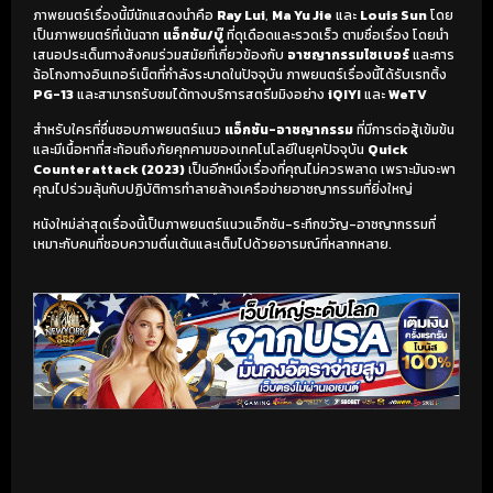
ภาพยนตร์เรื่องนี้มีนักแสดงนำคือ
Ray Lui
,
Ma Yu Jie
และ
Louis Sun
โดย
เป็นภาพยนตร์ที่เน้นฉาก
แอ็กชัน/บู๊
ที่ดุเดือดและรวดเร็ว ตามชื่อเรื่อง โดยนำ
เสนอประเด็นทางสังคมร่วมสมัยที่เกี่ยวข้องกับ
อาชญากรรมไซเบอร์
และการ
ฉ้อโกงทางอินเทอร์เน็ตที่กำลังระบาดในปัจจุบัน ภาพยนตร์เรื่องนี้ได้รับเรทติ้ง
PG-13
และสามารถรับชมได้ทางบริการสตรีมมิงอย่าง
iQIYI
และ
WeTV
สำหรับใครที่ชื่นชอบภาพยนตร์แนว
แอ็กชัน-อาชญากรรม
ที่มีการต่อสู้เข้มข้น
และมีเนื้อหาที่สะท้อนถึงภัยคุกคามของเทคโนโลยีในยุคปัจจุบัน
Quick
Counterattack (2023)
เป็นอีกหนึ่งเรื่องที่คุณไม่ควรพลาด เพราะมันจะพา
คุณไปร่วมลุ้นกับปฏิบัติการทำลายล้างเครือข่ายอาชญากรรมที่ยิ่งใหญ่
หนังใหม่ล่าสุดเรื่องนี้เป็นภาพยนตร์แนวแอ็กชัน-ระทึกขวัญ-อาชญากรรมที่
เหมาะกับคนที่ชอบความตื่นเต้นและเต็มไปด้วยอารมณ์ที่หลากหลาย.
เริ่มดูวิดีโอ