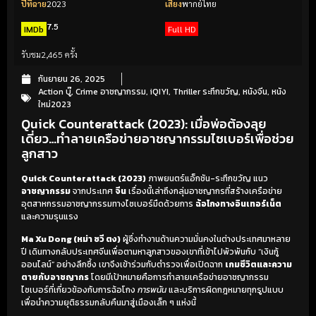
ปีที่ฉาย
2023
เสียง
พากย์ไทย
7.5
IMDb
Full HD
รับชม
2,465 ครั้ง
กันยายน 26, 2025
Action บู๊
,
Crime อาชญากรรม
,
iQIYI
,
Thriller ระทึกขวัญ
,
หนังจีน
,
หนัง
ใหม่2023
Quick Counterattack (2023): เมื่อพ่อต้องลุย
เดี่ยว…ทำลายเครือข่ายอาชญากรรมไซเบอร์เพื่อช่วย
ลูกสาว
Quick Counterattack (2023)
ภาพยนตร์แอ็กชัน-ระทึกขวัญ แนว
อาชญากรรม
จากประเทศ
จีน
เรื่องนี้เล่าถึงกลุ่มอาชญากรที่สร้างเครือข่าย
อุตสาหกรรมอาชญากรรมทางไซเบอร์มืดด้วยการ
ฉ้อโกงทางอินเทอร์เน็ต
และความรุนแรง
Ma Xu Dong (หม่า ซวี ตง)
ผู้ซึ่งทำงานด้านความมั่นคงในต่างประเทศมาหลาย
ปี เดินทางกลับประเทศจีนเพื่อตามหาลูกสาวของเขาที่เข้าไปพัวพันกับ “เงินกู้
ออนไลน์” อย่างลึกซึ้ง เขาจึงเข้าร่วมกับตำรวจเพื่อเปิดฉาก
เกมชีวิตและความ
ตายกับอาชญากร
โดยมีเป้าหมายคือการทำลายเครือข่ายอาชญากรรม
ไซเบอร์ที่เกี่ยวข้องกับการฉ้อโกง
การพนัน
และบริการผิดกฎหมายทุกรูปแบบ
เพื่อนำความยุติธรรมกลับคืนมาสู่เมืองเล็ก ๆ แห่งนี้