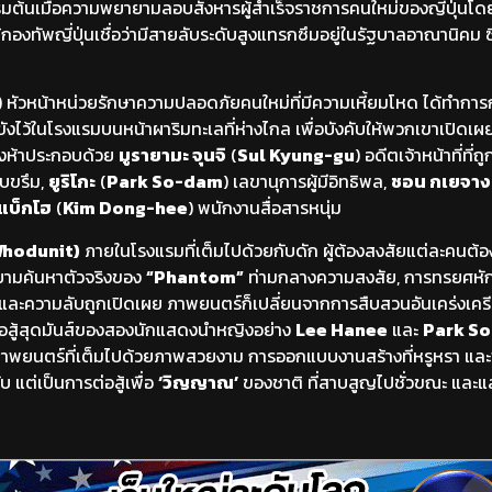
ริ่มต้นเมื่อความพยายามลอบสังหารผู้สำเร็จราชการคนใหม่ของญี่ปุ่นโดย
กองทัพญี่ปุ่นเชื่อว่ามีสายลับระดับสูงแทรกซึมอยู่ในรัฐบาลอาณานิคม ซึ่
) หัวหน้าหน่วยรักษาความปลอดภัยคนใหม่ที่มีความเหี้ยมโหด ได้ทำการ
ขังไว้ในโรงแรมบนหน้าผาริมทะเลที่ห่างไกล เพื่อบังคับให้พวกเขาเปิดเผย
ั้งห้าประกอบด้วย
มูรายามะ จุนจิ
(
Sul Kyung-gu
) อดีตเจ้าหน้าที่ที
ียบขรึม,
ยูริโกะ
(
Park So-dam
) เลขานุการผู้มีอิทธิพล,
ชอน กเยจาง
แบ็กโฮ
(
Kim Dong-hee
) พนักงานสื่อสารหนุ่ม
Whodunit)
ภายในโรงแรมที่เต็มไปด้วยกับดัก ผู้ต้องสงสัยแต่ละคนต
ายามค้นหาตัวจริงของ
“Phantom”
ท่ามกลางความสงสัย, การทรยศหัก
ึ้นและความลับถูกเปิดเผย ภาพยนตร์ก็เปลี่ยนจากการสืบสวนอันเคร่งเคร
ต่อสู้สุดมันส์ของสองนักแสดงนำหญิงอย่าง
Lee Hanee
และ
Park S
าพยนตร์ที่เต็มไปด้วยภาพสวยงาม การออกแบบงานสร้างที่หรูหรา และพล
แต่เป็นการต่อสู้เพื่อ
‘วิญญาณ’
ของชาติ ที่สาบสูญไปชั่วขณะ และแส