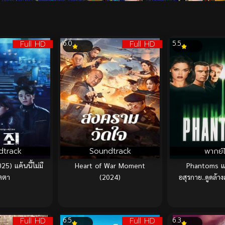
Full HD
Full HD
6.0
5.5
dtrack
Soundtrack
พากย์
5) แค้นนี้ไม่มี
Heart of War Moment
Phantoms แ
ตตา
(2024)
อสุรกาย..ดูดล้า
Full HD
Full HD
6.5
6.3