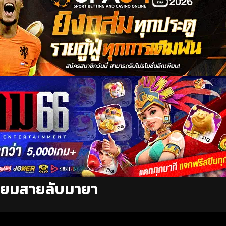
ี่ยมสายลับมายา