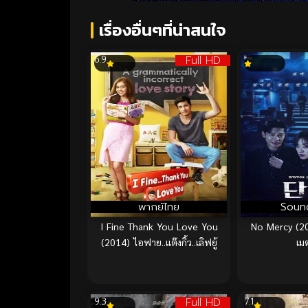
เรื่องอื่นๆที่น่าสนใจ
Full HD
6.9
พากย์ไทย
Soun
I Fine Thank You Love You
No Mercy (202
(2014) ไอฟาย..แต๊งกิ้ว..เลิฟยู้
เม
Full HD
9.3
7.1