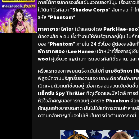
ภายใต้การปกครองอันเข้มงวดของญี่ปุ่น เรื่องราวเ
ใต้ดินที่มีรหัสว่า
“Shadow Corps”
ล้มเหลว ทำให้
รหัส
“Phantom”
ทาคาฮาระ ไคโตะ
(นำแสดงโดย
Park Hae-soo
ต้องสงสัย 5 คน ซึ่งทำงานให้กับรัฐบาลญี่ปุ่น ไปกัก
ของ
“Phantom”
ภายใน 24 ชั่วโมง ผู้ต้องสงสัยท
พัค ชาคยอง
(
Lee Hanee
) เจ้าหน้าที่สื่อสารผู้เง
woo
) ผู้เชี่ยวชาญด้านการถอดรหัสที่ขี้ขลาด, และ
ครึ่งแรกของภาพยนตร์จะเน้นไปที่
เกมจิตวิทยา (
พิสูจน์ความบริสุทธิ์ของตนเอง ขณะเดียวกันก็พย
เปิดเผยตัวตนที่ซ่อนอยู่ เมื่อการสอบสวนเข้มข้นข
แอ็คชัน Spy Thriller
ที่ดุเดือดและมีสไตล์ การ
หัวใจสำคัญของการกอบกู้เอกราช
Phantom
คือภ
หักมุมอย่างชาญฉลาด มันไม่ใช่แค่การตามล่าสายลับ 
ความกล้าหาญที่มองไม่เห็นในการต่อต้านการกดขี่