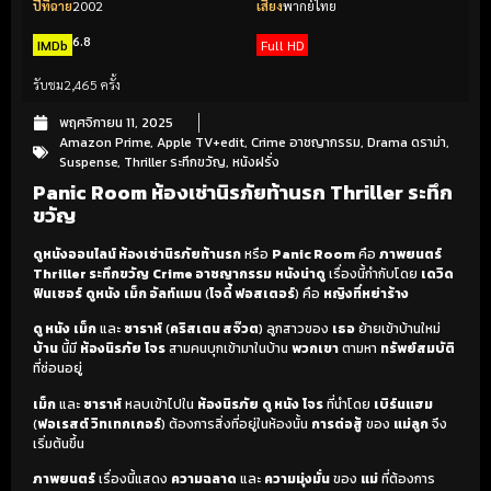
ปีที่ฉาย
2002
เสียง
พากย์ไทย
6.8
IMDb
Full HD
รับชม
2,465 ครั้ง
พฤศจิกายน 11, 2025
Amazon Prime
,
Apple TV+edit
,
Crime อาชญากรรม
,
Drama ดราม่า
,
Suspense
,
Thriller ระทึกขวัญ
,
หนังฝรั่ง
Panic Room ห้องเช่านิรภัยท้านรก Thriller ระทึก
ขวัญ
ดูหนังออนไลน์ ห้องเช่านิรภัยท้านรก
หรือ
Panic Room
คือ
ภาพยนตร์
Thriller ระทึกขวัญ
Crime อาชญากรรม
หนังน่าดู
เรื่องนี้กำกับโดย
เดวิด
ฟินเชอร์
ดูหนัง
เม็ก อัลท์แมน
(
โจดี้ ฟอสเตอร์
) คือ
หญิงที่หย่าร้าง
ดู หนัง
เม็ก
และ
ซาราห์
(
คริสเตน สจ๊วต
) ลูกสาวของ
เธอ
ย้ายเข้าบ้านใหม่
บ้าน
นี้มี
ห้องนิรภัย
โจร
สามคนบุกเข้ามาในบ้าน
พวกเขา
ตามหา
ทรัพย์สมบัติ
ที่ซ่อนอยู่
เม็ก
และ
ซาราห์
หลบเข้าไปใน
ห้องนิรภัย
ดู หนัง
โจร
ที่นำโดย
เบิร์นแฮม
(
ฟอเรสต์ วิทเทกเกอร์
) ต้องการสิ่งที่อยู่ในห้องนั้น
การต่อสู้
ของ
แม่ลูก
จึง
เริ่มต้นขึ้น
ภาพยนตร์
เรื่องนี้แสดง
ความฉลาด
และ
ความมุ่งมั่น
ของ
แม่
ที่ต้องการ