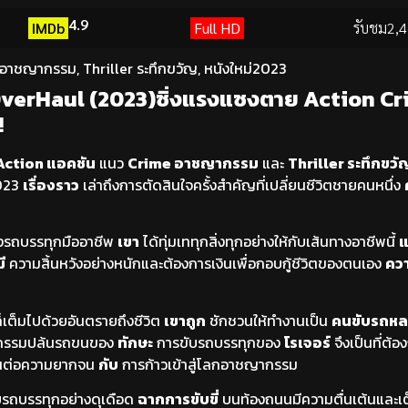
4.9
IMDb
Full HD
รับชม
2,4
 อาชญากรรม
,
Thriller ระทึกขวัญ
,
หนังใหม่2023
OverHaul (2023)ซิ่งแรงแซงตาย Action Cr
!
Action แอคชัน
แนว
Crime อาชญากรรม
และ
Thriller ระทึกขวั
023
เรื่องราว
เล่าถึงการตัดสินใจครั้งสำคัญที่เปลี่ยนชีวิตชายคนหนึ่ง
่งรถบรรทุกมืออาชีพ
เขา
ได้ทุ่มเททุกสิ่งทุกอย่างให้กับเส้นทางอาชีพนี้
แ
ี
ความสิ้นหวังอย่างหนักและต้องการเงินเพื่อกอบกู้ชีวิตของตนเอง
คว
็เต็มไปด้วยอันตรายถึงชีวิต
เขาถูก
ชักชวนให้ทำงานเป็น
คนขับรถหล
ากรรมปล้นรถขนของ
ทักษะ
การขับรถบรรทุกของ
โรเจอร์
จึงเป็นที่ต้
ต่อความยากจน
กับ
การก้าวเข้าสู่โลกอาชญากรรม
ยรถบรรทุกอย่างดุเดือด
ฉากการขับขี่
บนท้องถนนมีความตื่นเต้นและเ