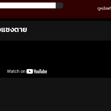
ดูหนังฟร
รงแซงตาย