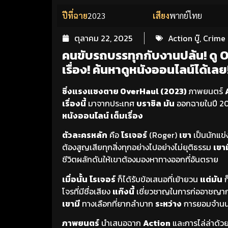
ปีที่ฉาย
2023
เสียง
พากย์ไทย
ตุลาคม 22, 2025
Action บู๊
,
Crime
คนขับรถบรรทุกกับงานปล้น! ดู 
เรื่อง! ค้นหาดูหนังออนไลน์ได้เลย
ซิ่งแรงแซงตาย OverHaul (2023)
ภาพยนตร์
เรื่องนี้
มาจากประเทศ
บราซิล
มัน
ออกฉายในปี 2
หนังออนไลน์ เต็มเรื่อง
ตัวละครหลัก
คือ
โรเจอร์
(Roger)
เขา
เป็นนักแข
ต้องสูญเสียทุกสิ่งทุกอย่างไปอย่างไม่ยุติธรรม
เขาม
ชีวิตผลักดันให้เขาต้องมองหาทางออกที่อันตราย
เมื่อนั้น
โรเจอร์
ก็ได้รับข้อเสนอที่เย้ายวน
แต่มัน
ก
โจรที่มีชื่อเสียง
แก๊งนี้
เชี่ยวชาญในการก่ออาชญ
เขามี
ทางเลือกที่ยากลำบาก
ระหว่าง
การยอมจำนน
ภาพยนตร์
นำเสนอฉาก
Action
และการไล่ล่าด้ว