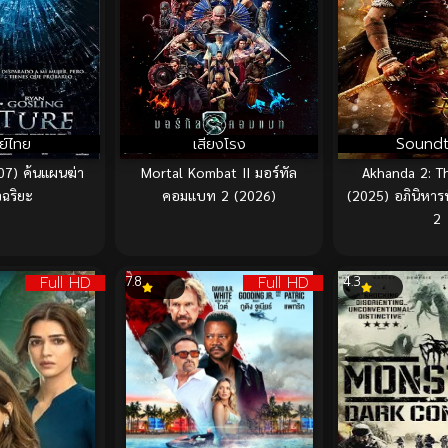
ย์ไทย
เสียงโรง
Soundt
07) ค้นแผนฆ่า
Mortal Kombat II มอร์ทัล
Akhanda 2: T
จฉริยะ
คอมแบท 2 (2026)
(2025) อภินิหารนั
2
Full HD
Full HD
7.8
4.3