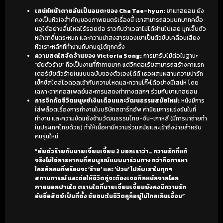
เสน่ห์หน้าตายอันเป็นอมตะของ Cha Tae-hyun:
ชาแทฮยอน ยัง
คงเป็นหัวใจสำคัญของภาพยนตร์เรื่องนี้ เขาสามารถสวมบทบาทคย็อ
นอูได้อย่างลื่นไหลไร้รอยต่อ ราวกับว่าเวลาไม่ได้ผ่านไปเลย มุกเจ็บตัว
หน้าตาตื่นตระหนก และความน่าสงสารของเขาเป็นตัวขับเคลื่อนเสียง
หัวเราะหลักที่ทำงานกับคนดูได้ทุกครั้ง
ความสดใสจัดจ้านของ Victoria Song:
การมารับไม้ต่อในฐานะ
“ยัยตัวร้าย” ถือเป็นงานที่ท้าทายมาก แต่วิกตอเรียสามารถสร้างคาแรก
เตอร์ยัยตัวร้ายในแบบฉบับของตัวเองได้ดี เธอผสมผสานความน่ารัก
เซ็กซี่สไตล์ไอดอลเข้ากับความโหดและความโก๊ะได้อย่างมีเสน่ห์ โดย
เฉพาะฉากคอสเพลย์และการแสดงท่าทางตลกๆ ร่วมกับชาแทฮยอน
การจิกกัดชีวิตมนุษย์เงินเดือนและวัฒนธรรมสมัยใหม่:
หนังมีการ
ใส่พล็อตเรื่องการทำงานในบริษัทสตาร์ทอัพ ค่านิยมการแข่งขันในที่
ทำงาน และความขัดแย้งข้ามวัฒนธรรมไทย-จีน-เกาหลี (มีการมาถ่ายทำ
ในประเทศไทยด้วย) ทำให้เนื้อหามีความร่วมสมัยและเข้าถึงง่ายสำหรับ
คนรุ่นใหม่
“ยัยตัวร้ายกับนายเจี๋ยมเจี้ยม 2 บอกเราว่า… ความรักที่แท้
จริงไม่ใช่การหาคนที่สมบูรณ์แบบมาร่วมทาง ทว่าคือการหา
ใครสักคนที่พร้อมจะ ‘ร้าย’ และ ‘ป่วน’ ไปกับเราในทุกๆ
สถานการณ์ และต่อให้ชีวิตคู่จะต้องเจอศึกหนักจากโลก
ภายนอกปานใด ตราบใดที่นายเจี๋ยมเจี้ยมยังคงมีความรัก
อันซื่อสัตย์เป็นที่ตั้ง ชัยชนะในชีวิตคูก็อยู่ไม่ไกลเกินเอื้อม”