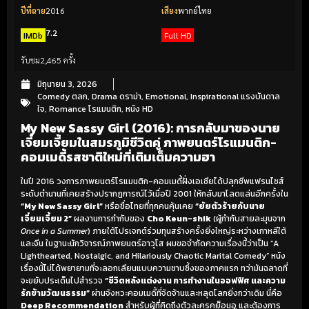
ปีที่ฉาย
2016
เสียง
พากย์ไทย
7.2
IMDb
Full HD
รับชม
2,465 ครั้ง
มิถุนายน 3, 2026
Comedy ตลก
,
Drama ดราม่า
,
Emotional
,
Inspirational แรงบันดาล
ใจ
,
Romance โรแมนติก
,
หนัง HD
My New Sassy Girl (2016): การกลับมาของนาย
เจี๋ยมเจี้ยมในสมรภูมิชีวิตคู่ ภาพยนตร์โรแมนติก-
คอมเมดี้รสชาติใหม่ที่เติมเต็มความฮา
ในปี 2016 วงการภาพยนตร์โรแมนติก-คอมเมดี้ฝั่งเอเชียได้ปลุกชีพแฟรนไชส์
ระดับตำนานที่เคยสร้างปรากฏการณ์ไว้เมื่อปี 2001 ให้กลับมาโลดแล่นอีกครั้งใน
“My New Sassy Girl”
หรือชื่อไทยที่ทุกคนคุ้นเคย
“ยัยตัวร้ายกับนาย
เจี๋ยมเจี้ยม 2”
ผลงานการกำกับของ
Cho Keun-shik
(ผู้กำกับสายละมุนจาก
Once in a Summer
) ภายใต้โปรเจกต์ร่วมทุนสร้างครั้งยิ่งใหญ่ระหว่างเกาหลีใต้
และจีน ในฐานะนักวิจารณ์ภาพยนตร์อาวุโส ผมขอจำกัดความเรื่องนี้ว่าเป็น “A
Lighthearted, Nostalgic, and Hilariously Chaotic Marital Comedy” หนัง
เรื่องนี้ไม่ได้พยายามที่จะลอกเลียนแบบความซาบซึ้งของภาคแรก ทว่ามันฉลาดที่
จะขยับประเด็นไปสำรวจ
“ชีวิตหลังแต่งงาน การทำงานในออฟฟิศ และความ
รักข้ามวัฒนธรรม”
ผ่านจังหวะคอมเมดี้ที่จัดจ้านและหลุดโลกยิ่งกว่าเดิม นี่คือ
Deep Recommendation
สำหรับผู้ที่คิดถึงตัวละครคย็อนอู และต้องการ