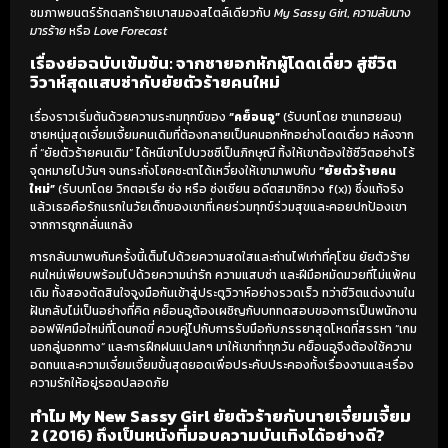
ชมภาพยนตร์รักตลกร้ายเบาสมองสไตล์เดียวกับ
My Sassy Girl
,
ความลับนาง
มารร้าย
หรือ
Love Forecast
เรื่องย่อฉบับเข้มข้น: จากชายอกหักผู้โดดเดี่ยว สู่ชีวิต
วิวาห์สุดแสบซ่ากับยัยตัวร้ายคนใหม่
เรื่องราวเริ่มต้นด้วยความระทมทุกข์ของ
“คย็อนอู”
(รับบทโดย ชาแทฮยอน)
ชายหนุ่มสุดเจี๋ยมเจี้ยมคนเดิมที่ต้องกลายเป็นคนอกหักอย่างโดดเดี่ยว หลังจาก
ที่ “ยัยตัวร้ายคนเดิม” ได้หนีเขาไปบวชชีเป็นภิกษุณี ทิ้งให้เขาต้องใช้ชีวิตอย่างไร้
จุดหมายไปวันๆ จนกระทั่งโชคชะตาได้เหวี่ยงให้เขามาพบกับ
“ยัยตัวร้ายคน
ใหม่”
(รับบทโดย วิกตอเรีย ซ่ง หรือ ซ่งเชียน อดีตสมาชิกวง f(x)) ซึ่งแท้จริง
แล้วเธอคือรักแรกในวัยเด็กของเขาที่เคยร่วมทุกข์ร่วมสุขและคอยปกป้องเขา
จากการถูกกลั่นแกล้ง
การกลับมาพบกันครั้งนี้เต็มไปด้วยความสดใสและถ่านไฟเก่าที่คุโชน ยัยตัวร้าย
คนใหม่เพียบพร้อมไปด้วยความน่ารัก ความแสบซ่า และฝีมือหมัดมวยที่ไม่แพ้คน
เดิม ทั้งสองตัดสินใจจูงมือกันเข้าสู่ประตูวิวาห์อย่างรวดเร็ว ทว่าชีวิตแต่งงานใน
ฝันกลับไม่เป็นอย่างที่คิด คย็อนอูต้องเผชิญกับบททดสอบของการเป็นพนักงาน
ออฟฟิศมือใหม่ที่โดนกดขี่ ควบคู่ไปกับการรับมือกับภรรยาสุดโหดที่สรรหา “เกม
นอกลู่นอกทาง” และการฝึกฝนแปลกๆ มาให้เขาทำทุกวัน คย็อนอูจึงต้องใช้ความ
อดทนและความเจี๋ยมเจี้ยมขั้นสุดยอดเพื่อประคับประคองทั้งเรื่องงานและเรื่อง
ความรักให้อยู่รอดปลอดภัย
ทำไม My New Sassy Girl ยัยตัวร้ายกับนายเจี๋ยมเจี้ยม
2 (2016) ถึงเป็นหนังที่มอบความบันเทิงได้อย่างดี?