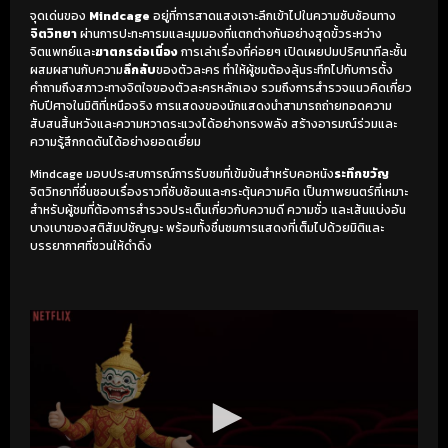
จุดเด่นของ
Mindcage
อยู่ที่การสาดแสงเจาะลึกเข้าไปในความซับซ้อนทาง
จิตวิทยา
ผ่านการปะทะคารมและมุมมองที่แตกต่างกันอย่างสุดขั้วระหว่าง
จิตแพทย์และ
ฆาตกรต่อเนื่อง
การเล่าเรื่องที่ค่อยๆ เปิดเผยปมปริศนาทีละชั้น
ผสมผสานกับความ
ลึกลับ
ของตัวละคร ทำให้ผู้ชมต้องลุ้นระทึกไปกับการตั้ง
คำถามถึงสภาวะทางจิตใจของตัวละครหลักเอง รวมถึงการสำรวจแนวคิดเกี่ยว
กับปีศาจในมิติที่เหนือจริง การแสดงของนักแสดงนำสามารถถ่ายทอดความ
สับสนสิ้นหวังและความหวาดระแวงได้อย่างทรงพลัง สร้างอารมณ์ร่วมและ
ความรู้สึกกดดันได้อย่างยอดเยี่ยม
Mindcage มอบประสบการณ์การรับชมที่เข้มข้นสำหรับคอหนัง
ระทึกขวัญ
จิตวิทยาที่ชื่นชอบเรื่องราวที่ซับซ้อนและกระตุ้นความคิด เป็นภาพยนตร์ที่เหมาะ
สำหรับผู้ชมที่ต้องการสำรวจประเด็นเกี่ยวกับความดี ความชั่ว และเส้นแบ่งอัน
บางเบาของสติสัมปชัญญะ พร้อมทั้งชื่นชมการแสดงที่เต็มไปด้วยมิติและ
บรรยากาศที่ชวนให้ดำดิ่ง