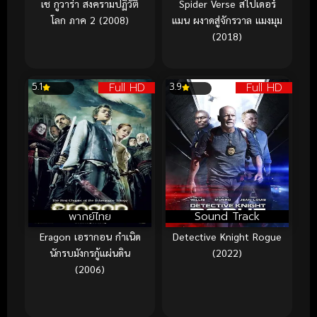
เช กูวาร่า สงครามปฏิวัติ
Spider Verse สไปเดอร์
โลก ภาค 2 (2008)
แมน ผงาดสู่จักรวาล แมงมุม
(2018)
Full HD
Full HD
5.1
3.9
พากย์ไทย
Sound Track
Eragon เอรากอน กำเนิด
Detective Knight Rogue
นักรบมังกรกู้แผ่นดิน
(2022)
(2006)