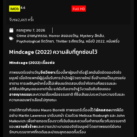
4.6
IMDb
Full HD
รับชม
2,465 ครั้ง
กรกฎาคม 7, 2026
Crime อาชญากรรม
,
Horror สยองขวัญ
,
Mystery ลึกลับ
,
Psychological จิตวิทยา
,
Thriller ระทึกขวัญ
,
หนังปี 2022
,
หนังฝรั่ง
Mindcage (2022) ความลับที่ถูกซ่อนไว้
Mindcage (2022) เรื่องย่อ
ภาพยนตร์เขย่าขวัญ
จิตวิทยา
เรื่องนี้พาผู้ชมดำดิ่งสู่โลกอันมืดมิดของจิตใจ
มนุษย์ เมื่อจิตแพทย์ผู้มุ่งมั่นรับการบำบัดผู้ป่วยรายใหม่ ซึ่งอ้างตนเป็นบุตรแห่ง
ซาตาน การเผชิญหน้าครั้งนี้ไม่เพียงแต่ทดสอบขีดจำกัดทางศีลธรรมและ
สติสัมปชัญญะของเขาเท่านั้น แต่ยังดึงเขาเข้าสู่วังวนอันซับซ้อนของ
อาชญากรรม
และความเชื่อเหนือธรรมชาติ ที่ซึ่งเส้นแบ่งระหว่างความจริงและ
ความหลอนพร่าเลือนไปทุกขณะ
ภายใต้การกำกับของ Mauro Borrelli ภาพยนตร์เรื่องนี้ได้
นักแสดง
มากฝีมือ
อย่าง Martin Lawrence มารับบทนำ ร่วมด้วย Melissa Roxburgh และ John
Malkovich เพื่อถ่ายทอดเรื่องราวที่เข้มข้นและชวนตั้งคำถามเกี่ยวกับธรรมชาติ
ของ
ความชั่วร้าย
และความเปราะบางของจิตใจมนุษย์ โดยภาพยนตร์ยังคง
รักษาบรรยากาศที่กดดันและน่าขนลุกตลอดทั้งเรื่อง