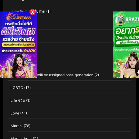
Investigation สืบสวน
(1)
X
iQIYI
(60)
Isekai
(1)
Kaiju
(1)
Kids
(81)
Leave empty – will be assigned post-generation
(2)
LGBTQ
(17)
Life ชีวิต
(1)
Love
(41)
Martial
(78)
Martial Arts
(31)