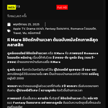
7.5
IMDb
Full HD
รับชม
2,465 ครั้ง
พฤศจิกายน 25, 2025
Apple TV
,
Drama ดราม่า
,
Fantasy จินตนาการ
,
Romance โรแมนติก
,
Travel
,
Viu
,
หนังเกาหลี
Il Mare ลิขิตรักข้ามเวลา ต้นฉบับหนังรักเกาหลีสุด
คลาสสิก
ดูหนังออนไลน์ ลิขิตรักข้ามเวลา
หรือ
Il Mare
คือ
ภาพยนตร์
Romance
โรแมนติก
หนังน่าดู
เรื่องนี้กำกับโดย
อี ฮยอน-ซึง
ดูหนัง
อึนจู
(
จอน จี-
ฮยอน
) ย้ายออกจากบ้านริมทะเลชื่อ
Il Mare
ดู หนัง
เธอ
ทิ้งการ์ดวันคริสต์มาสไว้ใน
ตู้ไปรษณีย์
ซุงฮยอน
(
อี จอง-แจ
)
สถาปนิกหนุ่มได้รับจดหมายนั้น
เขา
เป็นเจ้าของบ้านคนแรกในปี 1998
แต่อึนจู
อยู่ในปี 2000
พวกเขา
พบว่าตนเองอยู่ในช่วงเวลาที่ต่างกัน
2 ปี
พวกเขา
เริ่มส่งจดหมายหา
กันผ่าน
ตู้ไปรษณีย์วิเศษ
นี้
ความผูกพัน
ก่อตัวขึ้นข้ามกาลเวลา
ภาพยนตร์
เรื่องนี้แสดง
ความรัก
ที่บริสุทธิ์
ลิขิตรักข้ามเวลา
เป็น
หนัง HD
แนว
Fantasy จินตนาการ
อย่าพลาดดูหนัง
ต้นฉบับความรักสุดซึ้งที่ครองใจ
คนทั่วเอเชีย!