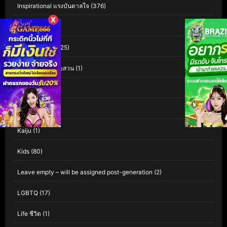
Inspirational แรงบันดาลใจ
(376)
X
Interest
(3)
Investigation
(125)
Investigation สืบสวน
(1)
iQIYI
(60)
Isekai
(1)
Kaiju
(1)
Kids
(80)
Leave empty – will be assigned post-generation
(2)
LGBTQ
(17)
Life ชีวิต
(1)