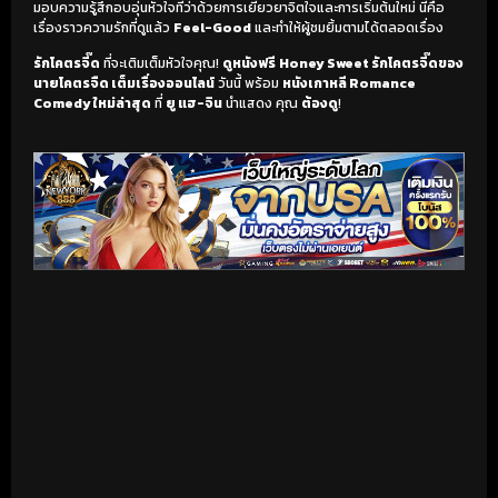
มอบความรู้สึกอบอุ่นหัวใจที่ว่าด้วยการเยียวยาจิตใจและการเริ่มต้นใหม่ นี่คือ
เรื่องราวความรักที่ดูแล้ว
Feel-Good
และทำให้ผู้ชมยิ้มตามได้ตลอดเรื่อง
รักโคตรจี๊ด
ที่จะเติมเต็มหัวใจคุณ!
ดูหนังฟรี
Honey Sweet รักโคตรจี๊ดของ
นายโคตรจืด เต็มเรื่องออนไลน์
วันนี้ พร้อม
หนังเกาหลี Romance
Comedy ใหม่ล่าสุด
ที่
ยู แฮ-จิน
นำแสดง คุณ
ต้องดู
!
เริ่มดูวิดีโอ