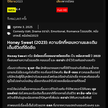
ปีที่ฉาย
2023
เสียง
พากย์ไทย
6.4
IMDb
Full HD
รับชม
2,465 ครั้ง
ตุลาคม 3, 2025
Comedy ตลก
,
Drama ดราม่า
,
Emotional
,
Romance โรแมนติก
,
หนัง
เกาหลี
,
หนังใหม่2023
Honey Sweet (2023): ความรักที่หอมหวานและเติม
เต็มชีวิตที่จืดชืด
Honey Sweet
หรือ
รักโคตรจี๊ดของนายโคตรจืด
เป็น
หนังเกาหลี
ปี
2023
ที่ผสมผสานความโรแมนติก คอมเมดี้ และ
ดราม่า
เข้าไว้ด้วยกันอย่างลงตัว
เรื่องราวติดตาม
ยู แฮ-จิน
นักพัฒนาขนมหวานที่ใช้ชีวิตอย่างจืดชืดและซ้ำซาก
เขาแทบไม่มีแรงจูงใจในชีวิต กระทั่งเขาได้พบกับ
คิม ฮี-ซอน
สาวคอลเซ็นเตอร์
บริษัทเงินกู้ที่มีบุคลิกร่าเริงและมองโลกในแง่ดีอย่างไม่น่าเชื่อ การพบกันของทั้ง
คู่เป็นไปอย่างบังเอิญ เมื่อเขาต้องเข้าไปช่วยเหลือน้องชายที่ติดหนี้
การได้แบ่งปันมื้ออาหารและเรื่องราวชีวิตด้วยกัน ทำให้พวกเขาได้ค้นพบ
มุม
มองใหม่
ต่อโลกและเริ่มเติมเต็มรสชาติที่ขาดหายไปในชีวิต
ชา อิน-พโย
ร่วม
สร้างสีสันในฐานะน้องชายเจ้าปัญหาที่เพิ่มปม
ดราม่า
ให้กับความสัมพันธ์
ภาพยนตร์เรื่องนี้เต็มไปด้วยฉาก
ตลก
ที่มาจากความแตกต่างของตัวละคร และ