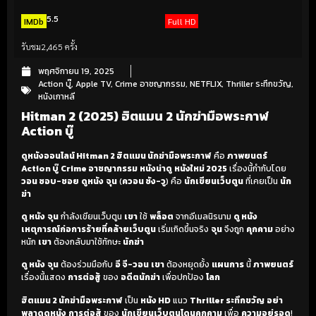
5.5
IMDb
Full HD
รับชม
2,465 ครั้ง
พฤศจิกายน 19, 2025
Action บู๊
,
Apple TV
,
Crime อาชญากรรม
,
NETFLIX
,
Thriller ระทึกขวัญ
,
หนังเกาหลี
Hitman 2 (2025) ฮิตแมน 2 นักฆ่ามือพระกาฬ
Action บู๊
ดูหนังออนไลน์ Hitman 2 ฮิตแมน นักฆ่ามือพระกาฬ
คือ
ภาพยนตร์
Action บู๊
Crime อาชญากรรม
หนังน่าดู
หนังใหม่ 2025
เรื่องนี้กำกับโดย
วอน ซอบ-ชอย
ดูหนัง
จุน
(
ควอน ซัง-วู
) คือ
นักเขียนเว็บตูน
ที่เคยเป็น
นัก
ฆ่า
ดู หนัง
จุน
กำลังเขียนเว็บตูน
เขา
ใช้
พล็อต
จากอีเมลนิรนาม
ดู หนัง
เหตุการณ์ก่อการร้ายที่คล้ายเว็บตูน
เริ่มเกิดขึ้นจริง
จุน
จึงถูก
คุกคาม
อย่าง
หนัก
เขา
ต้องกลับมาใช้ทักษะ
นักฆ่า
ดู หนัง
จุน
ต้องร่วมมือกับ
อี จี-วอน
เขา
ต้องหยุดยั้ง
แผนการ
นี้
ภาพยนตร์
เรื่องนี้แสดง
การต่อสู้
ของ
อดีตนักฆ่า
เพื่อปกป้อง
โลก
ฮิตแมน 2 นักฆ่ามือพระกาฬ
เป็น
หนัง HD
แนว
Thriller ระทึกขวัญ
อย่า
พลาดดูหนัง
การต่อสู้
ของ
นักเขียนเว็บตูนโดนคุกคาม
เพื่อ
ความอยู่รอด
!