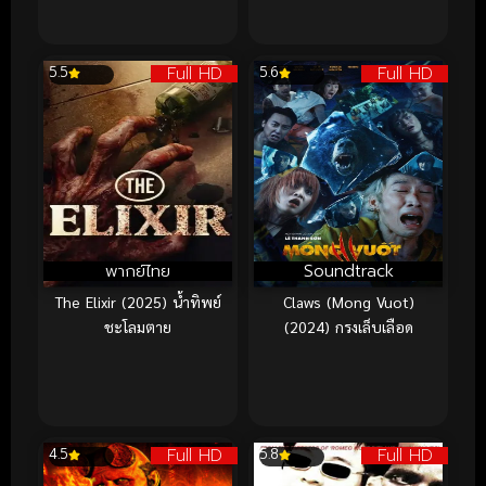
Full HD
Full HD
5.5
5.6
พากย์ไทย
Soundtrack
The Elixir (2025) น้ำทิพย์
Claws (Mong Vuot)
ชะโลมตาย
(2024) กรงเล็บเลือด
Full HD
Full HD
4.5
5.8