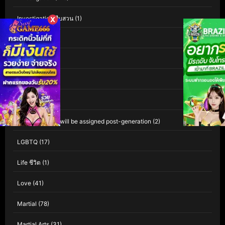
Investigation สืบสวน
(1)
X
iQIYI
(60)
Isekai
(1)
Kaiju
(1)
Kids
(80)
Leave empty – will be assigned post-generation
(2)
LGBTQ
(17)
Life ชีวิต
(1)
Love
(41)
Martial
(78)
Martial Arts
(31)