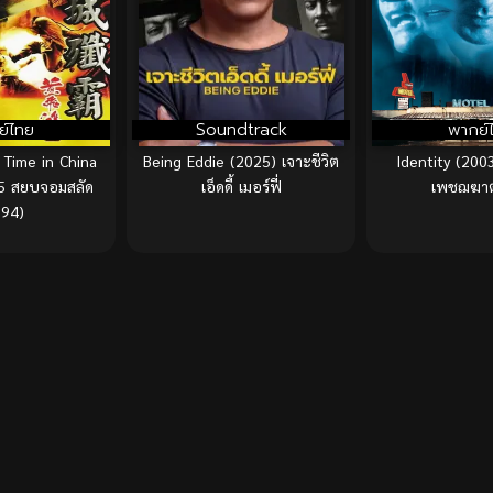
ย์ไทย
Soundtrack
พากย์
Time in China
Being Eddie (2025) เจาะชีวิต
Identity (2003)
5 สยบจอมสลัด
เอ็ดดี้ เมอร์ฟี่
เพชฌฆาตไ
994)