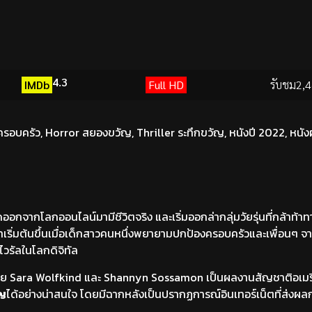
4.3
IMDb
Full HD
รับชม
2,4
ครอบครัว
,
Horror สยองขวัญ
,
Thriller ระทึกขวัญ
,
หนังปี 2022
,
หนังฝ
ดออกจากโลกออนไลน์มามีชีวิตจริง และเริ่มออกล่ากลุ่มวัยรุ่นที่กล้าท้า
วาเริ่มต้นขึ้นเมื่อเด็กสาวคนหนึ่งพยายามปกป้องครอบครัวและเพื่อนๆ จา
วรัลในโลกดิจิทัล
ดย Sara Wolfkind และ Shannyn Sossamon เป็นผลงานสัญชาติอเมริ
ญ
ได้อย่างน่าสนใจ โดยมีฉากหลังเป็นปรากฏการณ์อินเทอร์เน็ตที่ส่งผล