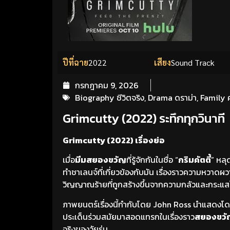
ปีที่ฉาย
2022
เสียง
Sound Track
กรกฎาคม 9, 2026
Biography ชีวิตจริง
,
Drama ดราม่า
,
Family 
Grimcutty (2022) ระทึกทุกวินาที
Grimcutty (2022) เรื่องย่อ
เมื่อ
มีมสยองขวัญ
ที่รู้จักกันในชื่อ “
กริมคัตตี้
” หลุ
ทำชาเลนจ์ที่เกี่ยวข้องกับมัน เรื่องราวความหวาดผ
วิญญาณร้ายที่ถูกสร้างขึ้นจากความกลัวและกระแสไ
ภาพยนตร์เรื่องนี้กำกับโดย John Ross นำแสดงโ
ประเด็นร่วมสมัยมาสอดแทรกในเรื่องราว
สยองขวั
จริงของวัยรุ่น