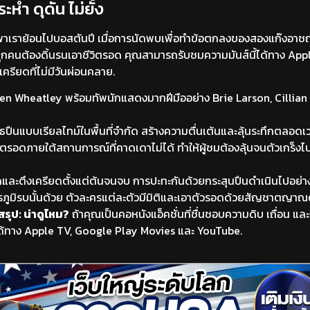
ะห่ำ ดุดัน ไม่ยั้ง
นี้พาเราย้อนไปบอสตันปี เมื่อการนัดพบเพื่อทำข้อตกลงของสองแก๊งอา
่ทุกคนต้องดิ้นรนเอาชีวิตรอด คุณสามารถรับชมความมันส์นี้ได้ทาง Ap
ียดที่ไม่มีวันผ่อนคลาย.
en Wheatley พร้อมทัพนักแสดงมากฝีมืออย่าง Brie Larson, Cillia
ปืนแบบเรียลไทม์ในพื้นที่จำกัด สร้างความตื่นเต้นและลุ้นระทึกตลอดเ
ิตรอดภายใต้สถานการณ์ที่คาดเดาไม่ได้ ทำให้ผู้ชมต้องลุ้นจนตัวเกร็งไ
ัดและตึงเครียดตั้งแต่ต้นจนจบ การปะทะกันด้วยกระสุนปืนดำเนินไปอย่างต
นสมรภูมิรบนั้นด้วย ตัวละครแต่ละตัวมีมิติและเอาตัวรอดด้วยสัญชาตญาณ
สรุป: น่าดูไหม?
ถ้าคุณเป็นคอหนังแอ็คชั่นที่ชื่นชอบความดิบ เถื่อน แล
ับชมได้ทาง Apple TV, Google Play Movies และ YouTube.