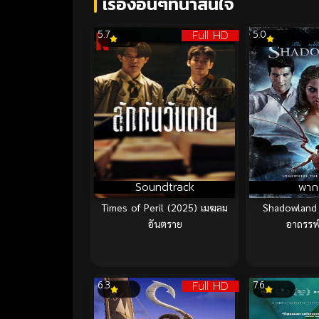
เรื่องอื่นๆที่น่าสนใจ
Full HD
5.7
5.0
Soundtrack
พาก
Times of Peril (2025) เมฆลม
Shadowland ค
อันตราย
อาถรรพ
Full HD
6.3
7.6