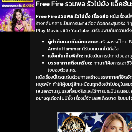
Free Fire รวมพล รัวไม่ยั้ง แอ็คชั่นร
Free Fire รวมพล รัวไม่ยั้ง เรื่องย่อ
หนังเรื่อง
ร้างกลับกลายเป็นการปะทะเดือดด้วยกระสุนจริง ที
Play Movies และ YouTube เตรียมพบกับความตึงเคร
ผู้กำกับและทีมนักแสดง:
สร้างสรรค์โดย B
Armie Hammer ที่รับบทบาทได้ถึงใจ.
แอ็คชั่นเต็มพิกัด:
หนังเน้นการปะทะด้วยอาวุธ
บรรยากาศตึงเครียด:
ทุกนาทีคือการเอาชีว
ใจของตัวละคร.
หนังเรื่องนี้โดดเด่นด้วยการสร้างบรรยากาศที่อึดอ
หยุดพัก ทำให้ผู้ชมรู้สึกเหมือนถูกดึงเข้าไปอยู่ใ
เสนอความรุนแรงที่สมจริงและไร้การประนีประนอม.
อย่างดุเดือดไม่มียั้ง เรื่องนี้จัดเลย!เด็ดขาด ร