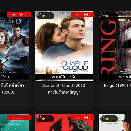
Full HD
Full HD
6.4
7.2
ย์ไทย
พากย์ไทย/ซับ
พากย์
ืนชีพล่าเขี้ยว
Charlie St. Cloud (2010)
Ringu (1998)
์ (2008)
สายใยรักสองสัญญา
Zoom
Full HD
5.6
6.8