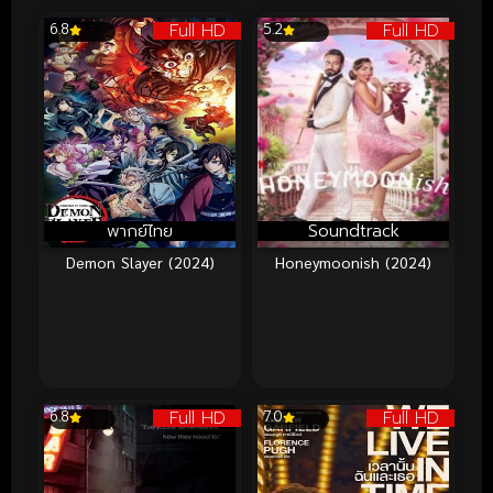
Full HD
Full HD
6.8
5.2
พากย์ไทย
Soundtrack
Demon Slayer (2024)
Honeymoonish (2024)
Full HD
Full HD
6.8
7.0