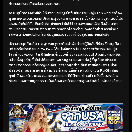
ทำงานอย่างระมัดระวังและรอบคอบ
การปฏิบัติการครั้งนี้ทำให้ทีมต้องเผชิญหน้ากับอันตรายใหญ่หลวง พวกเขาต้อง
สูญเสีย
เพื่อนร่วมทีมไปในการสู้รบกับ
แก๊งค้ายา
ครั้งหนึ่ง ความสูญเสียนี้เป็น
แรงผลักดันให้ทีมเดินหน้าต่อ
ตำรวจ
ได้ใช้ชีวิตของพวกเขาเป็นเดิมพันในการ
ตามหาความยุติธรรม พวกเขาสามารถวาดโครงร่างของเครือข่าย
การค้ายา
เสพติด
ทั้งหมดได้ในที่สุด ข้อมูลที่รวบรวมมานำไปสู่เป้าหมายที่แท้จริง
เป้าหมายสุดท้ายคือ
Fu Qiming
เขาคือเจ้าพ่อค้ายาผู้ลึกลับที่ซ่อนตัวอยู่เบื้อง
หลังเครือข่ายทั้งหมด
Yu Fan
ได้แบ่งทีมออกเป็นหลายชุดเพื่อวางแผน
ซุ่ม
โจมตี
ในระหว่างที่
Fu Qiming
กำลังจะทำธุรกรรมครั้งต่อไป มันคือการเผชิญ
หน้าครั้งสุดท้ายที่เต็มไปด้วยฉาก
Gunfight
และการต่อสู้ที่ดุเดือด
ตำรวจ
ต้องแสดงความกล้าหาญและทักษะการต่อสู้อย่างเต็มที่ ท้ายที่สุดแล้ว
หน่วย
ปราบปรามยาเสพติด
ก็สามารถทำลาย
แก๊งค้ายา
ได้ทั้งหมด
Fu Qiming
ถูกกำจัดออกไปจากวงจรอาชญากรรม ปฏิบัติการ
ล่าระห่ำ
ครั้งนี้จบลงด้วย
ชัยชนะของความยุติธรรม แม้จะต้องแลกด้วยความสูญเสียอันใหญ่หลวงก็ตาม