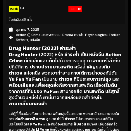
7.3
IMDb
Full HD
รับชม
2,465 ครั้ง
ตุลาคม 7, 2025
Action บู๊
,
Crime อาชญากรรม
,
Drama ดราม่า
,
Psychological Thriller
จิตวิทยา
,
หนังจีน
Drug Hunter (2022) ล่าระห่ำ
Drug Hunter
(2022) หรือ
ล่าระห่ำ
เป็น
หนังจีน Action
Crime
ที่เข้มข้นและเต็มไปด้วยการต่อสู้ ภาพยนตร์เล่าถึง
ปฏิบัติการ
ปราบปรามยาเสพติด
ครั้งสำคัญของทีม
ตำรวจ
แห่งหนึ่ง พวกเขาทำงานภายใต้การนำของกัปตัน
Yu Fan
Yu Fan
เป็นนาย
ตำรวจ
ที่มีประสบการณ์สูง และ
พร้อมเสียสละเพื่อหยุดยั้งภัยจากยาเสพติด เรื่องเริ่มต้น
จากการที่ทีมของ
Yu Fan
สามารถยึด
ยาเสพติด
บริสุทธิ์
สูงจำนวนหนึ่งได้ ยานี้มาจากแหล่งผลิตสำคัญใน
สามเหลี่ยมทองคำ
แต่ผู้ที่เกี่ยวข้องกับการค้ายาเสพติดกลุ่มนี้ฉลาดมาก พวกเขามีความสามารถใน
การ
ต่อต้านการสืบสวน
สูงมาก ทำให้
ตำรวจ
ไม่สามารถหาเบาะแสที่เป็น
ประโยชน์ได้เลย
Yu Fan
และทีมต้องเริ่มการ
สืบสวน
อย่างละเอียดอีกครั้ง
พวกเขามุ่งเป้าไปที่
Li Yong
ซึ่งเป็นหัวหน้ากลุ่มผู้จัดจำหน่ายยาในพื้นที่ ทีมต้อง