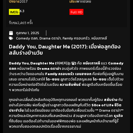
ปีที่ฉาย
2017
เสียง
พากย์ไทย
6.3
IMDb
Full HD
รับชม
2,465 ครั้ง
ตุลาคม 1, 2025
Comedy ตลก
,
Drama ดราม่า
,
Family ครอบครัว
,
หนังเกาหลี
Daddy You, Daughter Me (2017): เมื่อพ่อลูกต้อง
สลับร่างข้ามวัย
Daddy You, Daughter Me (아버지는 딸)
คือ
หนังเกาหลี
แนว
Comedy
ตลก
หนังมาพร้อม
Drama ดราม่า
อบอุ่นหัวใจ ภาพยนตร์เรื่องนี้สำรวจช่อง
ว่างระหว่างวัยของคนใน
Family ครอบครัว
เมนฮยอก
คือพ่อที่ยุ่งอยู่กับงาน
เสมอ เขาแทบไม่มีเวลาให้
โด-ยอน
ลูกสาววัยไฮสคูลเลย
โด-ยอน
เต็มไปด้วย
ความเบื่อหน่ายต่อชีวิตในโรงเรียน
ความสัมพันธ์
พ่อลูกจึงตึงเครียดขึ้นเรื่อย
ๆ พวกเขาไม่เข้าใจกัน
ทุกอย่างเปลี่ยนไปหลังเกิดอุบัติเหตุทางรถยนต์ พวกเขาทั้งคู่ต้อง
สลับร่าง
กัน
อย่างไม่คาดฝัน พ่อที่อยู่ในร่างลูกสาวต้องเผชิญกับชีวิต
Slice of Life ชีวิต
ประจำวัน
ในโรงเรียนมัธยม เขาต้องรับมือกับเพื่อนร่วมชั้น ** Drama ดราม่า**
ความรักและปัญหาการสอบที่แสนหนักหน่วง ส่วนลูกสาวต้องจัดการโลก
ธุรกิจ
ที่ซับซ้อน เธอต้องไปทำงานในออฟฟิศของพ่อ และเผชิญหน้ากับเจ้านายที่จู้จี้
พวกเขาทั้งสองตกลงปกปิดเรื่องนี้จากภรรยา/แม่