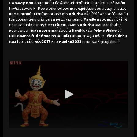
Comedy ตลก
ขีดสุดเกิดขึ้นเมื่อพ่อต้องทำตัวเป็นวัยรุ่นสุดป่วน เขาต้องเต้น
โคฟเวอร์เพลง K-Pop พ่อถึงกับต้องตามจีบหนุ่มในโรงเรียน ส่วนลูกสาวต้อง
แสดงบทบาทเป็นหัวหน้าครอบครัว การ
สลับร่าง
ครั้งนี้ทำให้พวกเขาได้มองเห็น
โลกของกันและกัน นี่คือ
มิตรภาพ
และความรักใน
Family ครอบครัว
ที่จะทำให้
คุณอบอุ่นหัวใจ อยากรู้ว่าความวุ่นวายของการ
สลับร่าง
จะจบลงอย่างไร?
หยุดเสียเวลาค้นหา
หนังเกาหลี
เรื่องนี้ใน
Netflix
หรือ
Prime Video
ได้
เลย!
ช่องทางเว็บไซต์ของเรา
จัด
หนัง HD
คุณภาพสูง
ฟรี
มา
บริการให้ท่าน
แล้ว
ไม่ว่าจะเป็น
หนัง2017
หรือ
หนังใหม่2023
เรามีครบให้คุณดูได้ทันที!