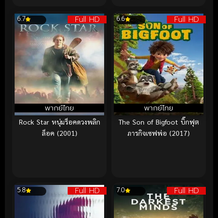
Full HD
Full HD
6.7
6.6
พากย์ไทย
พากย์ไทย
Rock Star หนุ่มร็อคดวงพลิก
The Son of Bigfoot บิ๊กฟุต
ล็อค (2001)
ภารกิจเซฟพ่อ (2017)
Full HD
Full HD
5.8
7.0