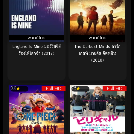
พากย์ไทย
พากย์ไทย
England Is Mine มอร์ริสซีย์
The Darkest Minds ดาร์ก
ร้องให้โลกจำ (2017)
เกสท์ มายด์ส จิตทมิฬ
(2018)
Full HD
Full HD
0.0
7.5