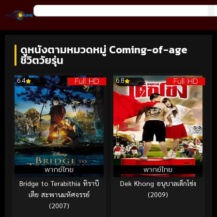
ดูหนังตามหมวดหมู่ Coming-of-age
ชีวิตวัยรุ่น
Full HD
Full HD
6.4
6.8
พากย์ไทย
พากย์ไทย
Bridge to Terabithia ทิราบี
Dek Khong อนุบาลเด็กโข่ง
เตีย สะพานมหัศจรรย์
(2009)
(2007)