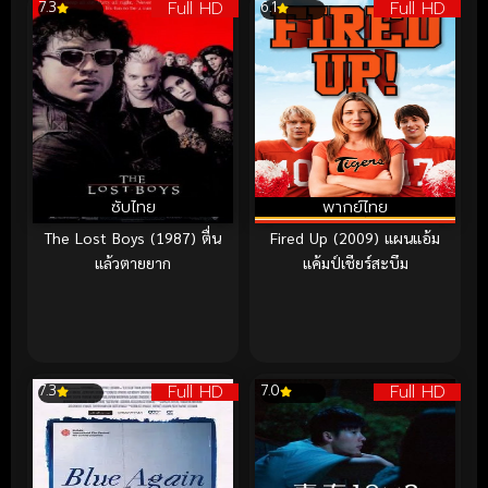
Full HD
Full HD
7.3
6.1
ซับไทย
พากย์ไทย
The Lost Boys (1987) ตื่น
Fired Up (2009) แผนแอ้ม
แล้วตายยาก
แค้มป์เชียร์สะบึม
Full HD
Full HD
7.3
7.0