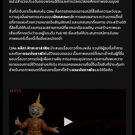
ชมไปสำรวจประเด็นของพรหมลิขิตและการปลดปล่อยศักยภาพของมนุษย์
สิ่งที่น่าจับตาเป็นพิเศษใน Clika คือการถ่ายทอดอารมณ์ที่สื่อถึงความหวังและ
ความมุ่งมั่นผ่านการแสดงของ
นักแสดง
หลัก การผสมผสานระหว่างฉากแอ็คชั่
นที่อาจแฝงด้วยความหมายเชิงสัญลักษณ์ และบทสนทนาที่คมคาย น่าจะสร้างมิติ
ที่ลึกซึ้งให้กับตัวละครและสถานการณ์ที่พวกเขาต้องเผชิญ งานสร้างภาพและ
เสียงที่คาดหวังว่าจะอยู่ในระดับ Full HD ยิ่งเสริมให้ประสบการณ์การรับชม
ภาพยนตร์เรื่องนี้เต็มอิ่มและน่าจดจำ
Clika
คลิกา ฝ่าชะตาล่าฝัน
นำเสนอเรื่องราวที่ทรงพลัง ชวนให้ผู้ชมตั้งคำถาม
และค้นหา
แรงบันดาลใจ
ในชีวิตของตนเอง เป็นภาพยนตร์ที่เหมาะสำหรับผู้ที่ชื่น
ชอบเรื่องราวการต่อสู้เพื่อความฝัน การเอาชนะอุปสรรค และการค้นพบความ
หมายของการมีชีวิตอย่างแท้จริง การรอคอยผลงานชิ้นนี้จึงเป็นสิ่งที่น่าจะคุ้มค่า
สำหรับคอภาพยนตร์ที่มองหาเนื้อหาที่สร้าง
แรงบันดาลใจ
และให้ข้อคิด