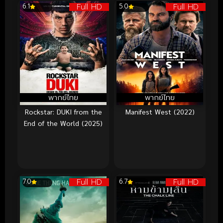
Full HD
Full HD
6.1
5.0
พากย์ไทย
พากย์ไทย
Rockstar: DUKI from the
Manifest West (2022)
End of the World (2025)
Full HD
Full HD
7.0
6.7