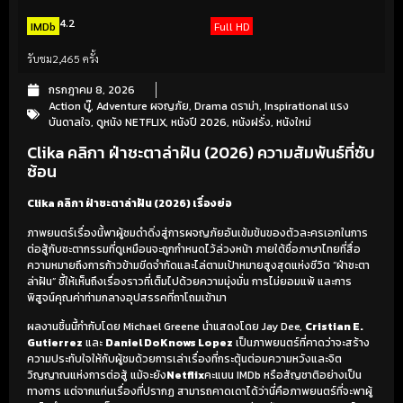
4.2
IMDb
Full HD
รับชม
2,465 ครั้ง
กรกฎาคม 8, 2026
Action บู๊
,
Adventure ผจญภัย
,
Drama ดราม่า
,
Inspirational แรง
บันดาลใจ
,
ดูหนัง NETFLIX
,
หนังปี 2026
,
หนังฝรั่ง
,
หนังใหม่
Clika คลิกา ฝ่าชะตาล่าฝัน (2026) ความสัมพันธ์ที่ซับ
ซ้อน
Clika คลิกา ฝ่าชะตาล่าฝัน (2026) เรื่องย่อ
ภาพยนตร์เรื่องนี้พาผู้ชมดำดิ่งสู่การผจญภัยอันเข้มข้นของตัวละครเอกในการ
ต่อสู้กับชะตากรรมที่ดูเหมือนจะถูกกำหนดไว้ล่วงหน้า ภายใต้ชื่อภาษาไทยที่สื่อ
ความหมายถึงการก้าวข้ามขีดจำกัดและไล่ตามเป้าหมายสูงสุดแห่งชีวิต “ฝ่าชะตา
ล่าฝัน” ชี้ให้เห็นถึงเรื่องราวที่เต็มไปด้วยความมุ่งมั่น การไม่ยอมแพ้ และการ
พิสูจน์คุณค่าท่ามกลางอุปสรรคที่ถาโถมเข้ามา
ผลงานชิ้นนี้กำกับโดย Michael Greene นำแสดงโดย Jay Dee,
Cristian E.
Gutierrez
และ
Daniel DoKnows Lopez
เป็นภาพยนตร์ที่คาดว่าจะสร้าง
ความประทับใจให้กับผู้ชมด้วยการเล่าเรื่องที่กระตุ้นต่อมความหวังและจิต
วิญญาณแห่งการต่อสู้ แม้จะยัง
Netflix
คะแนน IMDb หรือสัญชาติอย่างเป็น
ทางการ แต่จากแก่นเรื่องที่ปรากฏ สามารถคาดเดาได้ว่านี่คือภาพยนตร์ที่จะพาผู้